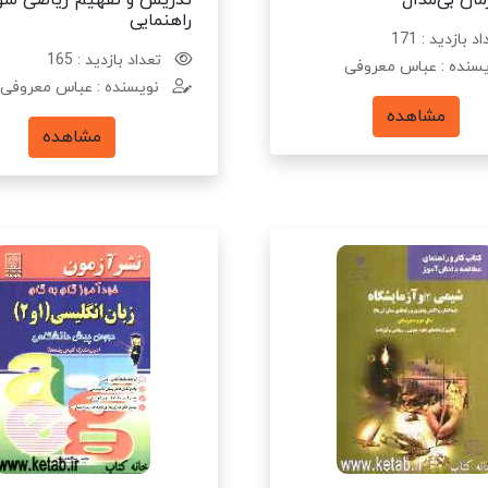
ان بی‌مدال
تدریس و تفهیم ریاضی سو
راهنمایی
د بازدید : 171
تعداد بازدید : 165
سنده : عباس معروفی
نویسنده : عباس معروفی
مشاهده
مشاهده