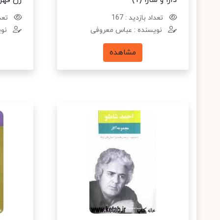
دارا و سارا (1)
زن قهرم
تعداد بازدید : 167
تعدا
نویسنده : عباس معروفی
نوی
مشاهده