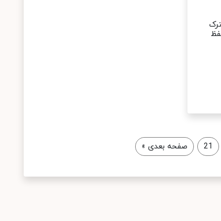
رک
لفظ
21
صفحه بعدی
»