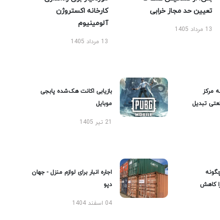
تعیین حد مجاز خرابی
کارخانه اکستروژن
آلومینیوم
13 مرداد 1405
13 مرداد 1405
ه مرکز
بازیابی اکانت هک‌شده پابجی
عتی تبدیل
موبایل
21 تیر 1405
گونه
اجاره انبار برای لوازم منزل - جهان
را کاهش
دپو
04 اسفند 1404