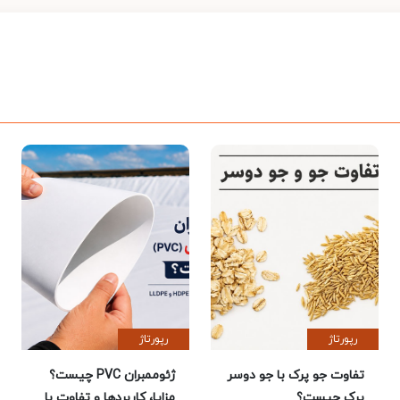
رپورتاژ
رپورتاژ
تفاوت جو پرک با جو دوسر
ژئوممبران PVC چیست؟
پرک چیست؟
مزایا، کاربردها و تفاوت با