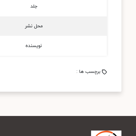
جلد
محل نشر
نویسنده
برچسب ها :