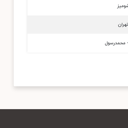
ومیز
هران
- محمدرسول