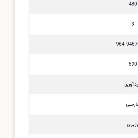
480
3
964-9467
690
دآوری
ارسی
زیری