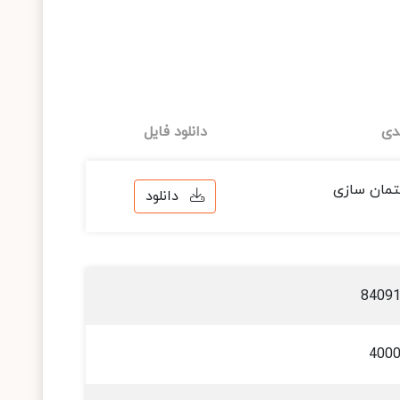
دی
دانلود فایل
تمان سازی
دانلود
8409
400