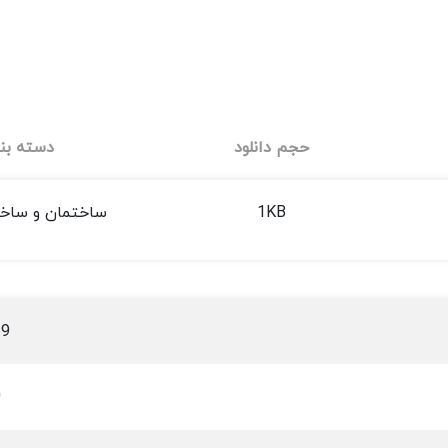
حجم دانلود
دسته بن
1KB
ساختمان و ساخ
19
0