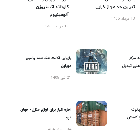
تعیین حد مجاز خرابی
کارخانه اکستروژن
آلومینیوم
13 مرداد 1405
13 مرداد 1405
ه مرکز
بازیابی اکانت هک‌شده پابجی
عتی تبدیل
موبایل
21 تیر 1405
گونه
اجاره انبار برای لوازم منزل - جهان
را کاهش
دپو
04 اسفند 1404