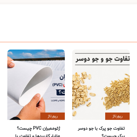
رپورتاژ
رپورتاژ
تفاوت جو پرک با جو دوسر
ژئوممبران PVC چیست؟
پرک چیست؟
مزایا، کاربردها و تفاوت با