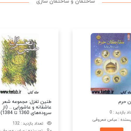
ساختمان و ساختمان سازی
ن حرم
طنین تغزل: مجموعه شعر
عاشقانه و عاشورایی ... (از
د بازدید : 0
سروده‌های 1360 تا 1384)
سنده : عباس معروفی
تعداد بازدید : 132
نویسنده : عباس معروفی