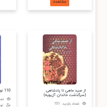
مشاهده
از صید ماهی تا پادشاهی
110 نور از انوار نماز
(سرگذشت خاندان آل‌بویه)
تعدا
تعداد بازدید : 151
نوی