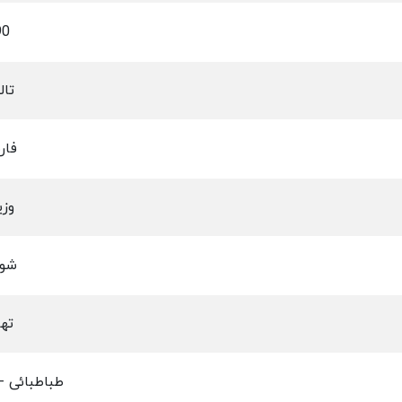
90
تال
فار
وزی
شوم
تهر
طباطبائی -