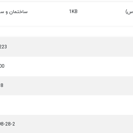
دس)
1KB
ساختمان و سا
223
00
38
1
98-28-2