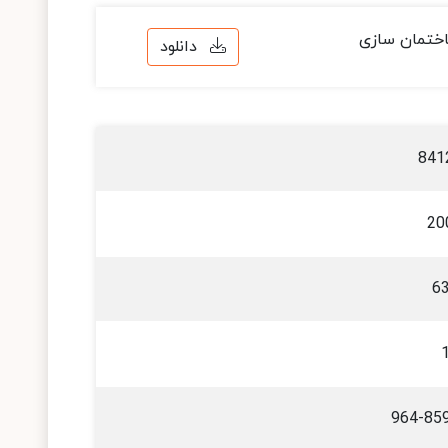
ختمان سازی
دانلود
841
20
6
964-85