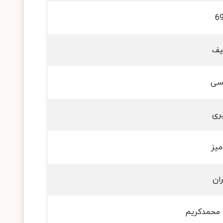
6
یف
سی
ری
یز
ان
 محمدکریم