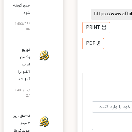
جدی گرفته
شود
https://www.aft
1403/05/
PRINT
06
PDF
توزیع
واکسن
ایرانی
آنفلوانزا
آغاز شد
1401/07/
27
احتمال بروز
۲ موج
جدید کرونا