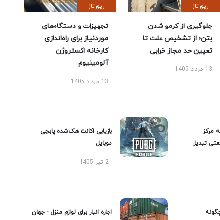
رپورتاژ
رپورتاژ
جلوگیری از کرمو شدن
تجهیزات و دستگاه‌های
بتن؛ از تشخیص علت تا
موردنیاز برای راه‌اندازی
تعیین حد مجاز خرابی
کارخانه اکستروژن
آلومینیوم
13 مرداد 1405
13 مرداد 1405
ه مرکز
بازیابی اکانت هک‌شده پابجی
عتی تبدیل
موبایل
21 تیر 1405
گونه
اجاره انبار برای لوازم منزل - جهان