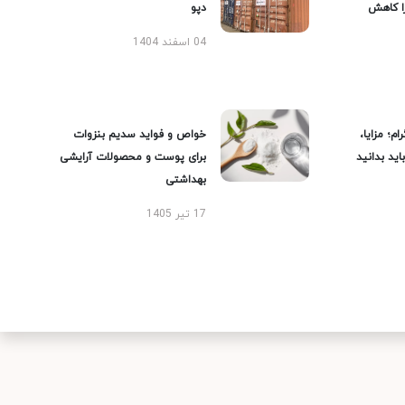
را کاهش
دپو
04 اسفند 1404
ام؛ مزایا،
خواص و فواید سدیم بنزوات
ید بدانید
برای پوست و محصولات آرایشی
بهداشتی
17 تیر 1405