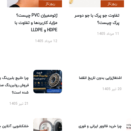
رپورتاژ
رپورتاژ
تفاوت جو پرک با جو دوسر
ژئوممبران PVC چیست؟
پرک چیست؟
مزایا، کاربردها و تفاوت با
HDPE و LLDPE
11 مرداد 1405
12 مرداد 1405
اشتغال‌زایی بدون تاریخ انقضا
چرا خلیج بلبرینگ ب
فروش رولبرینگ صن
20 تیر 1405
شده است؟
21 تیر 1405
چرا خرید فالوور ایرانی و فوری
خشکشویی آنلاین چ