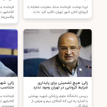
ایرنا نوشت: فرمانده ستاد عملیات مقابله با
فرمانده ع
کرونای کلان شهر تهران تاکید کرد: ما با...
کلانشهر ت
واکسن‌ها ا.
زالی: هیچ تضمینی برای پایداری
زالی: شه
شرایط کرونایی در تهران وجود ندارد
متناسب ب
رییس دانشگاه علوم پزشکی شهید بهشتی
فرمانده ع
با اشاره به این که کماکان بیم و هراس از
کلانشهر ته
شکل‌گ...
محدودی...