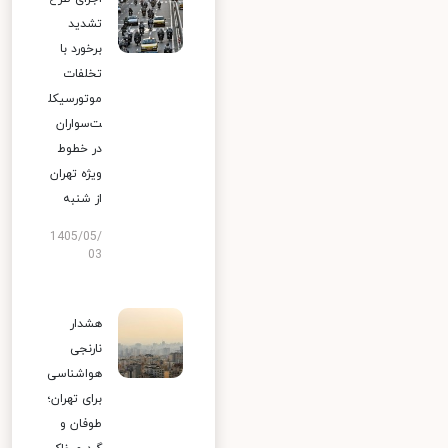
تشدید
برخورد با
تخلفات
موتورسیکل
ت‌سواران
در خطوط
ویژه تهران
از شنبه
1405/05/
03
هشدار
نارنجی
هواشناسی
برای تهران؛
طوفان و