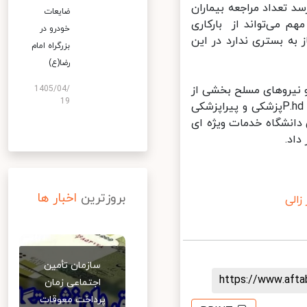
 تعداد مراجعه بیماران
ضایعات
 می‌تواند از بارکاری
خودرو در
 به بستری ندارد در این
بزرگراه امام
رضا(ع)
نیروهای مسلح بخشی از
1405/04/
19
مشمولان خدمت سربازی و دانش آموختگان مقطع کارشناسی ارشد، دکترا و P.hdپزشکی و پیراپزشکی
انشگاه خدمات ویژه ای
د.
بروزترین
اخبار ها
لی
سازمان تأمین
https://www.aft
اجتماعی زمان
پرداخت معوقات