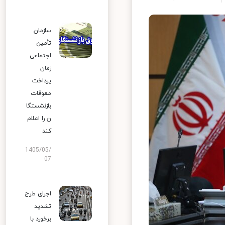
سازمان
تأمین
اجتماعی
زمان
پرداخت
معوقات
بازنشستگا
ن را اعلام
کند
1405/05/
07
اجرای طرح
تشدید
برخورد با