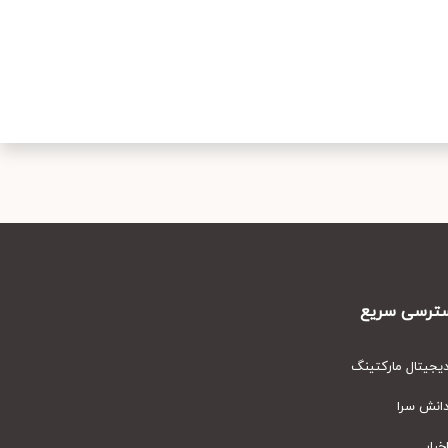
رسی سریع
یتال مارکتینگ
نش سرا
ار