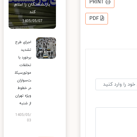
PRINT
بازنشستگان را اعلام
کند
PDF
1405/05/07
اجرای طرح
تشدید
برخورد با
تخلفات
موتورسیکل
ت‌سواران
در خطوط
ویژه تهران
از شنبه
1405/05/
03