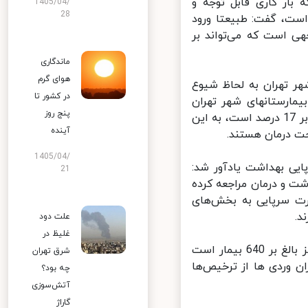
بار کاری قابل توجه و
1405/04/
28
ست، گفت: طبیعتا ورود
ابل توجهی است که می‌تواند بر
ماندگاری
هوای گرم
تهران به لحاظ شیوع
در کشور تا
ی در بخشهای ویژه بیمارستانهای شهر تهران
پنج روز
بستری شدند. سهم بیماران جدیدی که در بخش‌های ویژه بستری شدند بالغ بر 17 درصد است، به این
آینده
1405/04/
یی بهداشت یادآور شد:
21
یی حوزه بهداشت و درمان مراجعه کرده
یمارانی که به صورت سرپایی به بخش‌های
علت دود
غلیظ در
زالی ادامه داد: مجموع بیماران بهبود یافته کرونایی در 24 ساعت گذشته نیز بالغ بر 640 بیمار است
شرق تهران
 وردی ها از ترخیص‌ها
چه بود؟
آتش‌سوزی
گاراژ