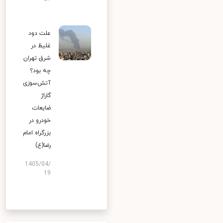
علت دود
غلیظ در
شرق تهران
چه بود؟
آتش‌سوزی
گاراژ
ضایعات
خودرو در
بزرگراه امام
رضا(ع)
1405/04/
19