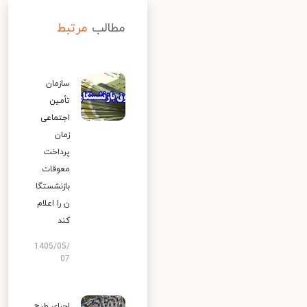
مطالب
مرتبط
سازمان
تأمین
اجتماعی
زمان
پرداخت
معوقات
بازنشستگا
ن را اعلام
کند
1405/05/
07
اجرای طرح