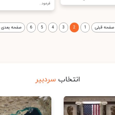
فرمود...
صفحه قبلی
1
2
3
4
5
6
صفحه بعدی
انتخاب
سردبیر