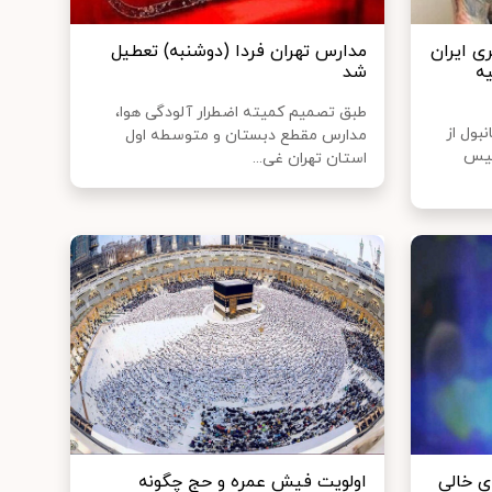
ی ایران
مدارس تهران فردا (دوشنبه) تعطیل
ه
شد
طبق تصمیم کمیته اضطرار آلودگی هوا،
بول از
مدارس مقطع دبستان و متوسطه اول
پلیس
استان تهران غی...
ی خالی
اولویت فیش عمره و حج چگونه