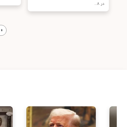
در ۸...
«