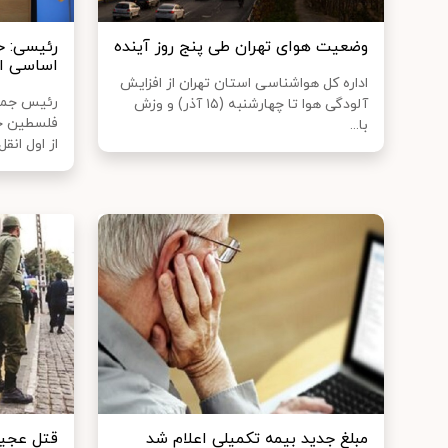
وضعیت هوای تهران طی پنج روز آینده
رئیسی: ح
اساسی 
اداره کل هواشناسی استان تهران از افزایش
رئیس جمهو
آلودگی هوا تا چهارشنبه (۱۵ آذر) و وزش
فلسطین جز
با...
از اول انقل.
مبلغ جدید بیمه تکمیلی اعلام شد
قتل عجی