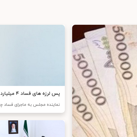
پس لرزه های فساد ۴ میلیارد دلاری در واردات چای
نماینده مجلس به ماجرای فساد چ