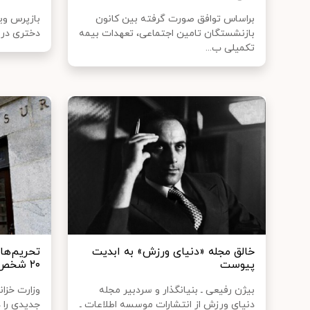
براساس توافق صورت گرفته بین کانون
بازپرس وی
بازنشستگان تامین اجتماعی، تعهدات بیمه
دختری در ب
تکمیلی ب...
خالق مجله «دنیای ورزش» به ابدیت
تحریم‌ها
پیوست
۲۰ شخص و نهاد ایرانی
بیژن رفیعی ـ بنیانگذار و سردبیر مجله
وزارت خزان
دنیای ورزش از انتشارات موسسه اطلاعات ـ
جدیدی را د