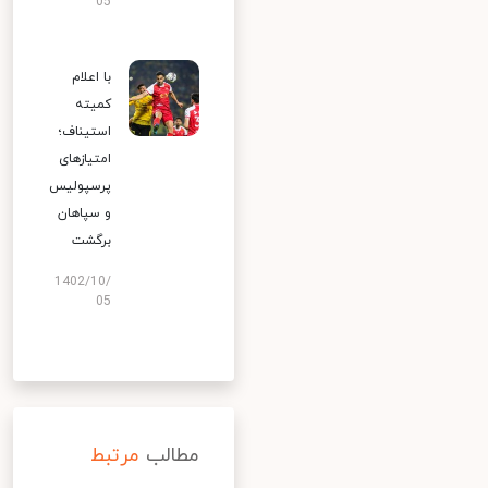
05
با اعلام
کمیته
استیناف؛
امتیازهای
پرسپولیس
و سپاهان
برگشت
1402/10/
05
مطالب
مرتبط