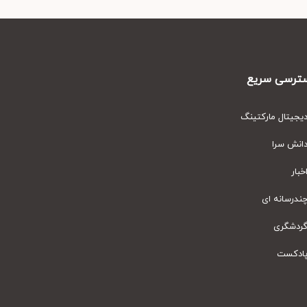
رسی سریع
یتال مارکتینگ
نش سرا
ار
رسانه ای
دشگری
دکست