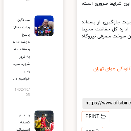
09
این شرایط ضروری است،
سخنگوی
ت جلوگیری از پسماند
وزارت دفاع:
اداره کل حفاظت محیط
پاسخ
 سوخت مصرفی نیروگاه
هوشمندانه
و مقتدرانه
به ترور
شهید سید
ودگی هوای تهران
رضی
خواهیم داد
1402/10/
05
https://www.aftabi
با اعلام
PRINT
کمیته
استیناف؛