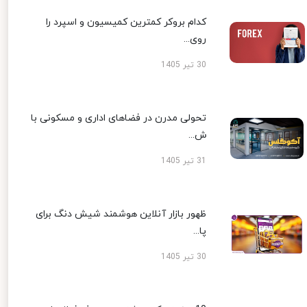
کدام بروکر کمترین کمیسیون و اسپرد را
روی...
30 تیر 1405
تحولی مدرن در فضاهای اداری و مسکونی با
ش...
31 تیر 1405
ظهور بازار آنلاین هوشمند شیش دنگ برای
پا...
30 تیر 1405