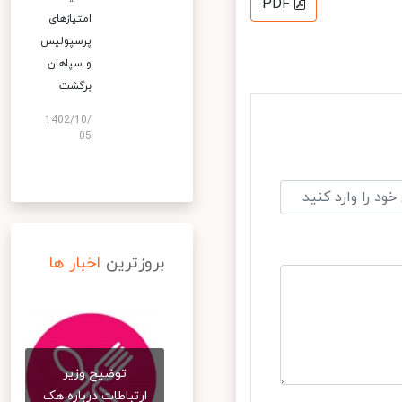
PDF
امتیازهای
پرسپولیس
و سپاهان
برگشت
1402/10/
05
بروزترین
اخبار ها
توضیح وزیر
ارتباطات درباره هک