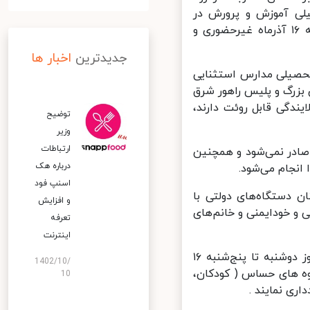
ی آموزش و پرورش در
استان تهران غیر از فیروزکوه در دو نوبت صبح و عصر از فردا تا پنج‌شنبه ۱۶ آذرماه غیرحضوری و
جدیدترین
اخبار ها
حصیلی مدارس استثنایی
زرگ و پلیس راهور شرق
دگی قابل روئت دارند،
توضیح
وزیر
ارتباطات
صادر نمی‌شود و همچنین
درباره هک
نجام می‌شود.
اسنپ‌ فود
 دستگاه‌های دولتی با
و افزایش
 و خودایمنی و خانم‌های
تعرفه
اینترنت
معاون استاندار تهران با بیان اینکه فعالیت کارخانجات تولید سیمان از روز دوشنبه تا پنج‌شنبه ۱۶
1402/10/
ه های حساس ( کودکان،
10
ری نمایند .