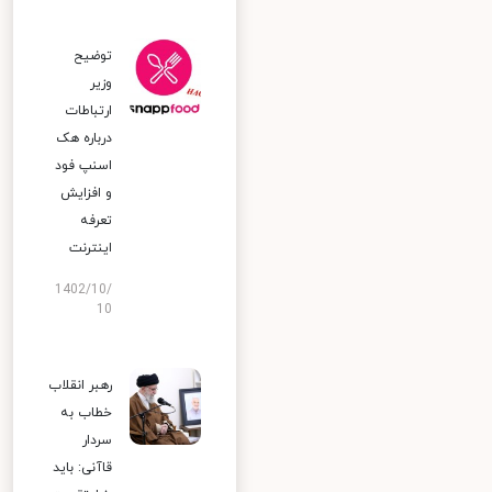
توضیح
وزیر
ارتباطات
درباره هک
اسنپ‌ فود
و افزایش
تعرفه
اینترنت
1402/10/
10
رهبر انقلاب
خطاب به
سردار
قاآنی: باید