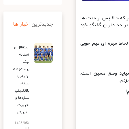
 که حالا پس از مدت ها
جدیدترین
اخبار ها
 جدیدترین گفتگو خود
حاظ مهره ای تیم خوبی
استقلال در
آستانه
لیگ
بیست‌وشش
لیگ برتر شاهکار است، هر هفته داستان داریم. تا VAR نیاید وضع همین است.
م؛ پنجره
بسته،
بلاتکلیفی
ستاره‌ها و
تغییرات
مدیریتی
1405/05/
07