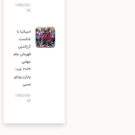
1405/05/
03
اسپانیا با
شکست
آرژانتین
قهرمان جام
جهانی
۲۰۲۶ شد؛
پایان رویای
مسی
1405/04/
29