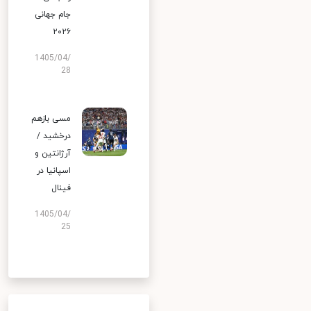
جام جهانی
۲۰۲۶
1405/04/
28
مسی بازهم
درخشید /
آرژانتین و
اسپانیا در
فینال
1405/04/
25