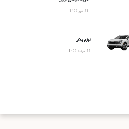
خرید گوشی ارزان
21 تیر 1405
لوازم یدکی
11 خرداد 1405