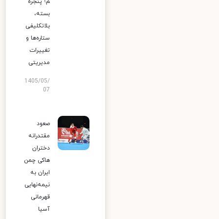
م؛ پنجره
بسته،
بلاتکلیفی
ستاره‌ها و
تغییرات
مدیریتی
1405/05/
07
صعود
مقتدرانه
دختران
هاکی چمن
ایران به
نیمه‌نهایی
قهرمانی
آسیا