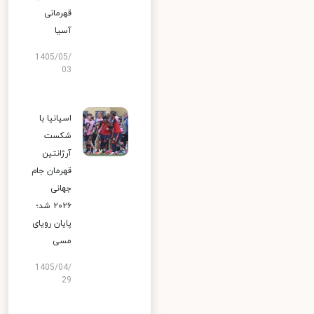
قهرمانی
آسیا
1405/05/
03
اسپانیا با
شکست
آرژانتین
قهرمان جام
جهانی
۲۰۲۶ شد؛
پایان رویای
مسی
1405/04/
29