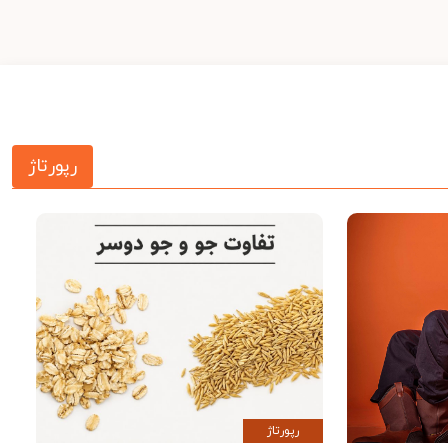
رپورتاژ
رپورتاژ