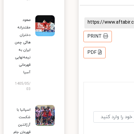
صعود
https://www.aftabi
مقتدرانه
دختران
PRINT
هاکی چمن
ایران به
PDF
نیمه‌نهایی
قهرمانی
آسیا
1405/05/
03
اسپانیا با
شکست
آرژانتین
قهرمان جام