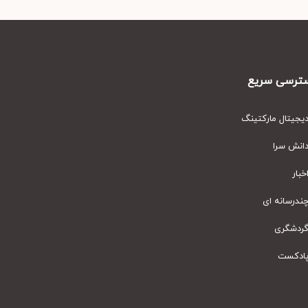
رسی سریع
یتال مارکتینگ
نش سرا
ار
رسانه ای
دشگری
دکست