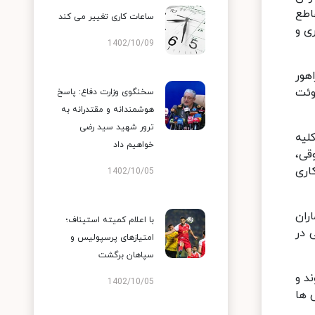
اطع
ساعات کاری تغییر می‌ کند
ه ۱۳ آذرماه غیرحضوری و
1402/10/09
هور
وئت
سخنگوی وزارت دفاع: پاسخ
هوشمندانه و مقتدرانه به
ترور شهید سید رضی
لیه
خواهیم داد
قی،
اری
1402/10/05
ران
با اعلام کمیته استیناف؛
ی در
امتیازهای پرسپولیس و
سپاهان برگشت
د و
1402/10/05
 ها