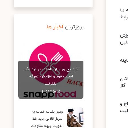
 ها
ایط
بروزترین
اخبار ها
وزش
لین
ینه
توضیح وزیر ارتباطات درباره هک
اسنپ‌ فود و افزایش تعرفه
کان
اینترنت
گاز
1402/10/10
خ و
لیت
رهبر انقلاب خطاب به
سردار قاآنی: باید خط
تقویت جبهه مقاومت