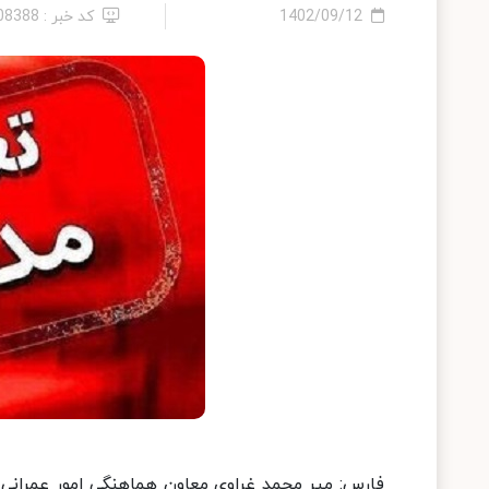
1402/09/12
کد خبر : 2408388
فارس: میر محمد غراوی معاون هماهنگی امور عمرانی ا