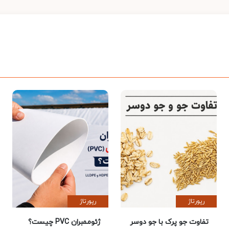
رپورتاژ
رپورتاژ
تفاوت جو پرک با جو دوسر
ژئوممبران PVC چیست؟