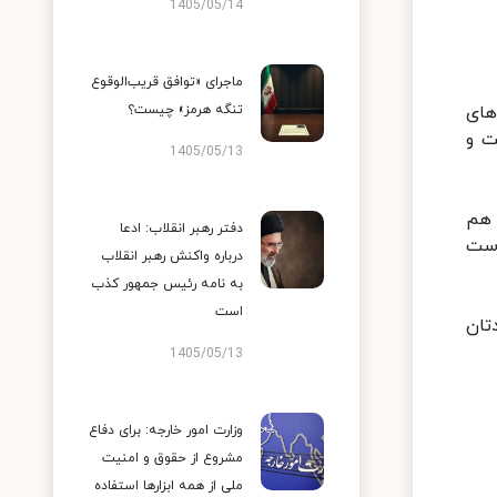
1405/05/14
ماجرای «توافق قریب‌الوقوع
ای‌
تنگه هرمز» چیست؟
ت و
1405/05/13
 هم
دفتر رهبر انقلاب: ادعا
است
درباره واکنش رهبر انقلاب
به نامه رئیس جمهور کذب
است
تان
1405/05/13
وزارت امور خارجه: برای دفاع
مشروع از حقوق و امنیت
ملی از همه ابزارها استفاده