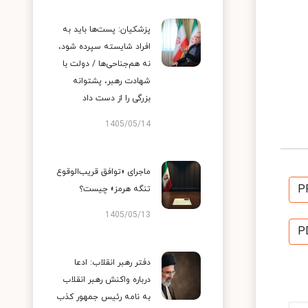
پزشکیان: پست‌ها باید به
افراد شایسته سپرده شود،
نه هم‌جناحی‌ها / دولت با
شهادت رهبر، پشتوانه
بزرگی را از دست داد
1405/05/14
ماجرای «توافق قریب‌الوقوع
P
تنگه هرمز» چیست؟
1405/05/13
P
دفتر رهبر انقلاب: ادعا
درباره واکنش رهبر انقلاب
به نامه رئیس جمهور کذب