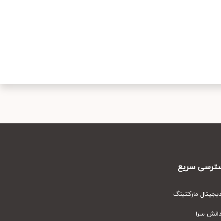
رسی سریع
یتال مارکتینگ
نش سرا