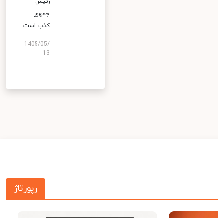
رئیس
جمهور
کذب است
1405/05/
13
رپورتاژ