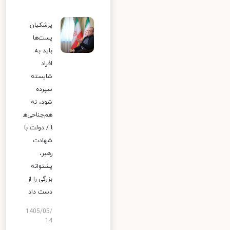
پزشکیان:
پست‌ها
باید به
افراد
شایسته
سپرده
شود، نه
هم‌جناحی‌ه
ا / دولت با
شهادت
رهبر،
پشتوانه
بزرگی را از
دست داد
1405/05/
14