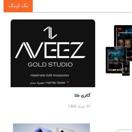
بک لینک
گالری طلا
07 مرداد 1405