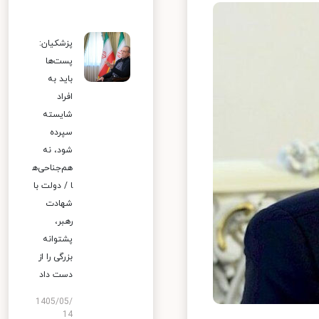
پزشکیان:
پست‌ها
باید به
افراد
شایسته
سپرده
شود، نه
هم‌جناحی‌ه
ا / دولت با
شهادت
رهبر،
پشتوانه
بزرگی را از
دست داد
1405/05/
14