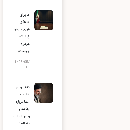
ماجرای
«توافق
قریب‌الوقو
ع تنگه
هرمز»
چیست؟
1405/05/
13
دفتر رهبر
انقلاب:
ادعا درباره
واکنش
رهبر انقلاب
به نامه