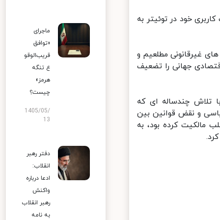
بری خود در توئیتر به
ماجرای
«توافق
ی غیرقانونی مطلعیم و
قریب‌الوقو
تصادی جهانی را تضعیف
ع تنگه
هرمز»
چیست؟
 تلاش چندساله ای که
1405/05/
 را که با انگیزه های سیاسی و نقض قوانین بین
13
 صادرات در ⁧فیوچر بانک⁩ بحرین را سلب مالکیت کرده بود، به
دفتر رهبر
انقلاب:
ادعا درباره
واکنش
رهبر انقلاب
به نامه