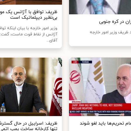
ظریف: توافق با آژانس یک م
بی‌نظیر دیپلماتیک است
ان در کره جنوبی
وزیر امور خارجه با بیان اینکه تواف
 ظریف وزیر امور خارجه
آژانس از نقاط قوت ماست، گفت: 
آقای...
م تحریم‌ها باید لغو شوند
ظریف: اسراییل در حال گسترش
تنها کارخانه ساخت بمب اتمی