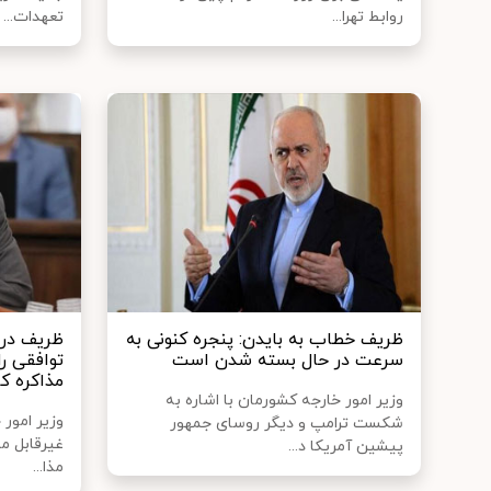
روابط تهرا...
تعهدات...
ظریف خطاب به بایدن: پنجره کنونی به
ظریف در 
سرعت در حال بسته شدن است
توافقی را
مذاکره ک
وزیر امور خارجه کشورمان با اشاره به
وزیر امور
شکست ترامپ و دیگر روسای جمهور
غیرقابل مذ
پیشین آمریکا د...
مذا...