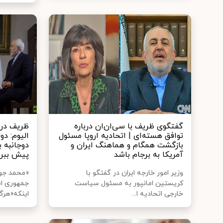
گفتگوی ظریف با سی‌ان‌ان درباره
ظریف در 
توافق هسته‌ای | اتحادیه اروپا مسئول
الیوم: دو
بازگشت همگام و هماهنگ ایران و
دوجانبه ب
آمریکا به برجام باشد
پیش ببرد
وزیر امور خارجه ایران در گفتگو با
«محمد جوا
کریستین امانپور به مسئول سیاست
جمهوری اسل
خارجی اتحادیه ا...
اینکه«هرگز