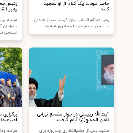
حاضر نبودند یک کلام از او تمجید
رئیس‌جمه
کنند
رهبر انقل
رهبر معظم انقلاب بیان کردند: بعد از فقدان
مراسم بز
این عزیز دیدم تقریبا همه روزنامه ها و...
همراهان گ
اسلامی ب.
آیت‌الله رییسی در جوار مضجع نورانی
برگزاری 
ثامن الحجج(ع) آرام گرفت
امیرعبدال
مشهد پس از چشم‌انتظاری چندروزه برای
مراسم ودا