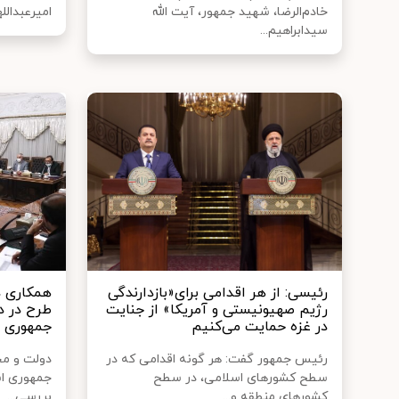
خادم‌الرضا، شهید جمهور، آیت الله
امیرعبدالل
سیدابراهیم...
رئیسی: از هر اقدامی برای«بازدارندگی
همکاری د
رژیم صهیونیستی و آمریکا» از جنایت
طرح در د
در غزه حمایت می‌کنیم
جمهوری ا
رئیس جمهور گفت: هر گونه اقدامی که در
دولت و مج
سطح کشورهای اسلامی، در سطح
جمهوری اس
کشورهای منطقه و...
بررسی...