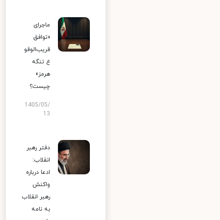
ماجرای
«توافق
قریب‌الوقو
ع تنگه
هرمز»
چیست؟
1405/05/
13
دفتر رهبر
انقلاب:
ادعا درباره
واکنش
رهبر انقلاب
به نامه