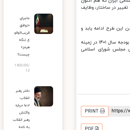
می ایران که هم اکنون
ییر در ساختار، وظایف
ماجرای
«توافق
این طرح ادامه یابد و
قریب‌الوقو
ع تنگه
در این جلسه همچنین نحوه اجرای برخی بندهای تبصره‌های یک و ۱۴ قانون بودجه سال ۱۴٠۱ در زمینه
هرمز»
مجلس شورای اسلامی
چیست؟
1405/05/
13
دفتر رهبر
انقلاب:
ادعا درباره
https:
PRINT
واکنش
رهبر انقلاب
به نامه
PDF