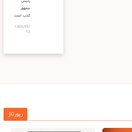
رئیس
جمهور
کذب است
1405/05/
13
رپورتاژ