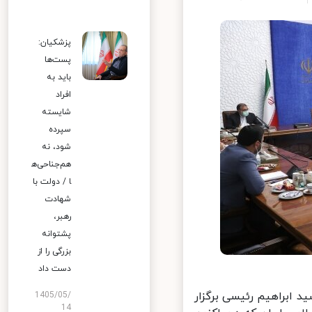
پزشکیان:
پست‌ها
باید به
افراد
شایسته
سپرده
شود، نه
هم‌جناحی‌ه
ا / دولت با
شهادت
رهبر،
پشتوانه
بزرگی را از
دست داد
ابراهیم رئیسی برگزار
1405/05/
14