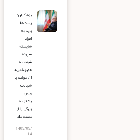
پزشکیان:
پست‌ها
باید به
افراد
شایسته
سپرده
شود، نه
هم‌جناحی‌ه
ا / دولت با
شهادت
رهبر،
پشتوانه
بزرگی را از
دست داد
1405/05/
14