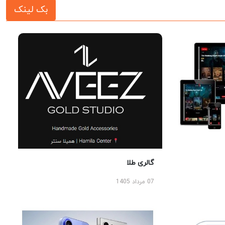
بک لینک
گالری طلا
07 مرداد 1405