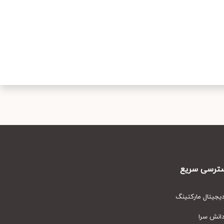
رسی سریع
یتال مارکتینگ
نش سرا