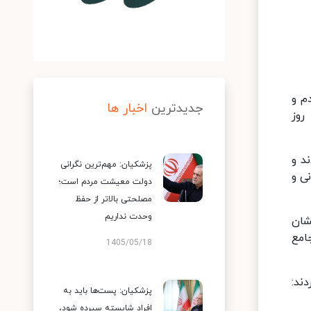
م و
جدیدترین
اخبار ها
روز
د و
پزشکیان: مهم‌ترین نگرانی
ی و
دولت معیشت مردم است؛
مصلحتی بالاتر از حفظ
وحدت نداریم
شان
امع
1405/05/18
ند:
پزشکیان: پست‌ها باید به
افراد شایسته سپرده شود،