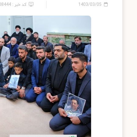
1403/03/05
کد خبر : 2408444