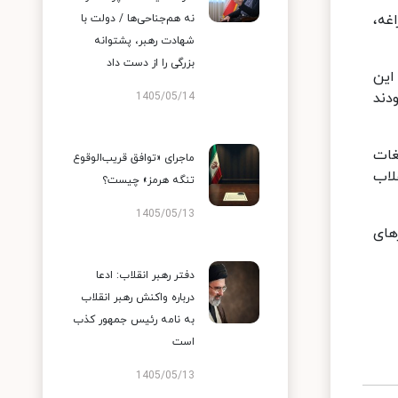
غه،
نه هم‌جناحی‌ها / دولت با
شهادت رهبر، پشتوانه
بزرگی را از دست داد
این
دند
1405/05/14
غات
ماجرای «توافق قریب‌الوقوع
لاب
تنگه هرمز» چیست؟
1405/05/13
های
دفتر رهبر انقلاب: ادعا
درباره واکنش رهبر انقلاب
به نامه رئیس جمهور کذب
است
1405/05/13