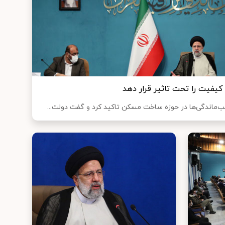
یفیت را تحت تاثیر قرار دهد
لت...