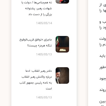
نه هم‌جناحی‌ها / دولت با
 از
شهادت رهبر، پشتوانه
 را
بزرگی را از دست داد
ب و
1405/05/14
 را
ولت
ماجرای «توافق قریب‌الوقوع
م را
تنگه هرمز» چیست؟
1405/05/13
اید
طور
دفتر رهبر انقلاب: ادعا
درباره واکنش رهبر انقلاب
جود
به نامه رئیس جمهور کذب
است
وند
1405/05/13
بین