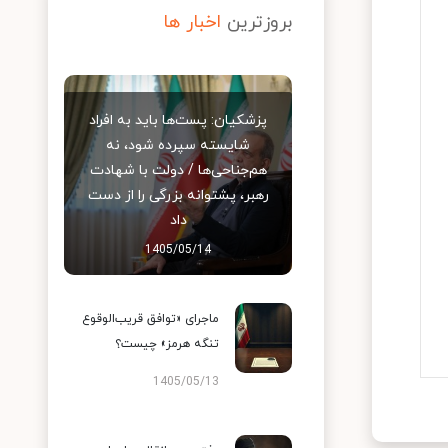
بروزترین
اخبار ها
پزشکیان: پست‌ها باید به افراد
شایسته سپرده شود، نه
هم‌جناحی‌ها / دولت با شهادت
رهبر، پشتوانه بزرگی را از دست
داد
1405/05/14
ماجرای «توافق قریب‌الوقوع
تنگه هرمز» چیست؟
1405/05/13