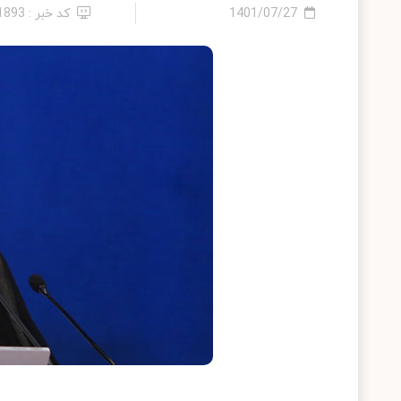
1401/07/27
کد خبر : 11893