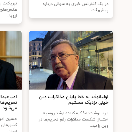
تبریکات زو
در یک‌ کنفرانس خبری به سوالی درباره
عکس‌های ی
پیش‌رفت...
اروپا...
اولیانوف: به خط پایان مذاکرات وین
امیرعبدال
خیلی نزدیک هستیم
تحریم‌ها 
می‌شود
ایرنا نوشت: مذاکره کننده ارشد روسیه
حسین امیرع
احتمال شکست مذاکرات رفع تحریم‌ها در
کشورمان بع
وین را ب...
اسفن...