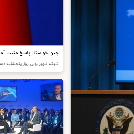
چین خواستار پاسخ مثبت آمری
شبکه تلویزیونی روز پنجشنبه «سی جی تی ان» (CGTN) اعلام کرد