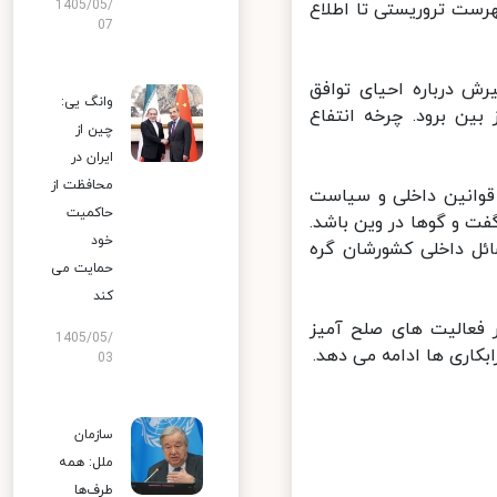
1405/05/
ست تروریستی تا اطلاع
07
 درباره احیای توافق
وانگ یی:
ین برود. چرخه انتفاع
چین از
ایران در
محافظت از
 قوانین داخلی و سیاست
حاکمیت
ت و گوها در وین باشد.
خود
ئل داخلی کشورشان گره
حمایت می
کند
فعالیت های صلح آمیز
1405/05/
اری ها ادامه می دهد.
03
سازمان
ملل: همه
طرف‌ها