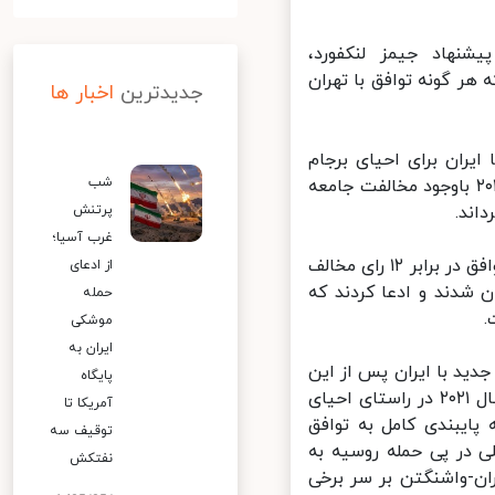
ز احیای توافق هسته‌ای ۲۰۱۵ و به پیشنهاد جیمز لنکفورد،
ر گونه توافق با تهران
جدیدترین
اخبار ها
ران برای احیای برجام
شب
خواهد شد، توافقی که دونالد ترامپ رئیس جمهور پیشین آمریکا در سال ۲۰۱۸ باوجود مخالفت جامعه
ند.
پرتنش
غرب آسیا؛
سناتورهای آمریکایی همچنین در اقدام ضد ایرانی دیگر طرحی را با ۸۶ رای موافق در برابر ۱۲ رای مخالف
از ادعای
شدند و ادعا کردند که
حمله
موشکی
ایران به
ید با ایران پس از این
پایگاه
مطرح می‌شود که مذاکرات وین که از زمان روی کار آمدن دولت بایدن در سال ۲۰۲۱ در راستای احیای
آمریکا تا
ایبندی کامل به توافق
توقیف سه
 در پی حمله روسیه به
نفتکش
ن-واشنگتن بر سر برخی