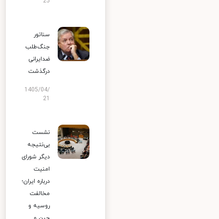
25
سناتور
جنگ‌طلب
ضدایرانی
درگذشت
1405/04/
21
نشست
بی‌نتیجه
دیگر شورای
امنیت
درباره ایران؛
مخالفت
روسیه و
چین و