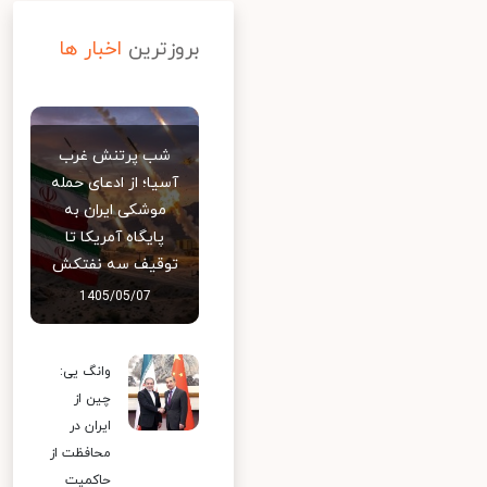
بروزترین
اخبار ها
شب پرتنش غرب
آسیا؛ از ادعای حمله
موشکی ایران به
پایگاه آمریکا تا
توقیف سه نفتکش
1405/05/07
وانگ یی:
چین از
ایران در
محافظت از
حاکمیت