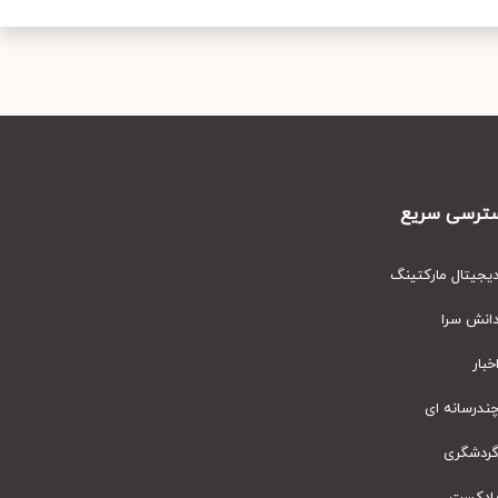
رسی سریع
یتال مارکتینگ
نش سرا
ار
رسانه ای
دشگری