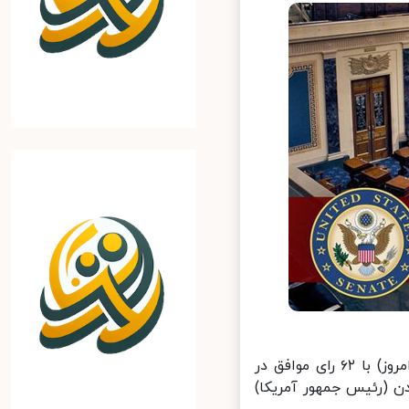
به گزارش خبرگزاری رویترز، اعضای مجلس سنای آمریکا بامداد پنج‌شنبه (امروز) با ۶۲ رای موافق در
یدن (رئیس جمهور آمریکا)