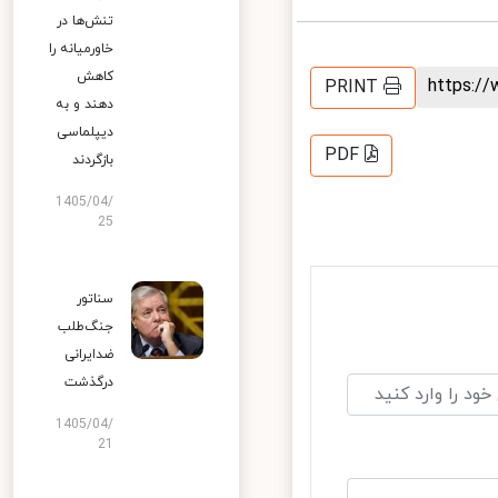
تنش‌ها در
خاورمیانه را
کاهش
https:
PRINT
دهند و به
دیپلماسی
PDF
بازگردند
1405/04/
25
سناتور
جنگ‌طلب
ضدایرانی
درگذشت
1405/04/
21