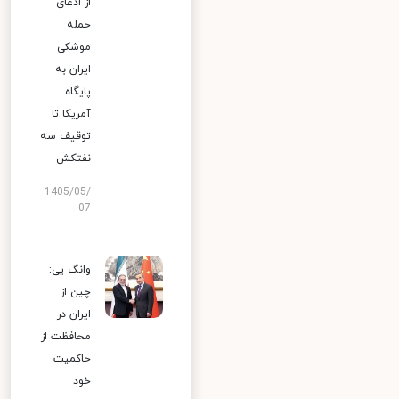
از ادعای
حمله
موشکی
ایران به
پایگاه
آمریکا تا
توقیف سه
نفتکش
1405/05/
07
وانگ یی:
چین از
ایران در
محافظت از
حاکمیت
خود