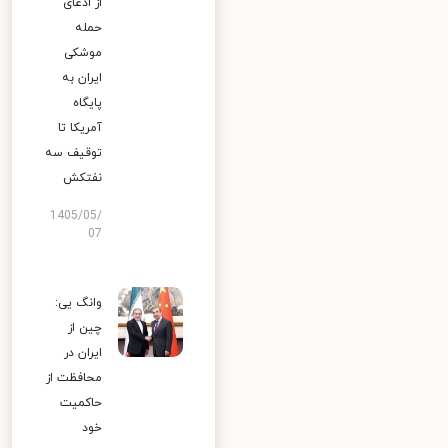
از ادعای
حمله
موشکی
ایران به
پایگاه
آمریکا تا
توقیف سه
نفتکش
1405/05/
07
وانگ یی:
چین از
ایران در
محافظت از
حاکمیت
خود