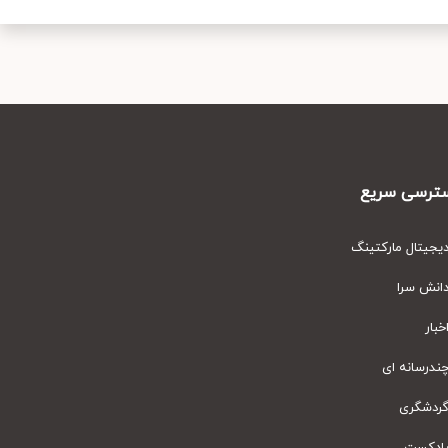
رسی سریع
یتال مارکتینگ
نش سرا
ار
رسانه ای
دشگری