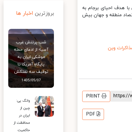
ا هدف احیای برجام به
بروزترین
اخبار ها
تصاد منطقه و جهان بیش
شب پرتنش غرب
کرات وین
آسیا؛ از ادعای حمله
موشکی ایران به
پایگاه آمریکا تا
توقیف سه نفتکش
1405/05/07
https:
PRINT
وانگ یی:
چین از
PDF
ایران در
محافظت از
حاکمیت