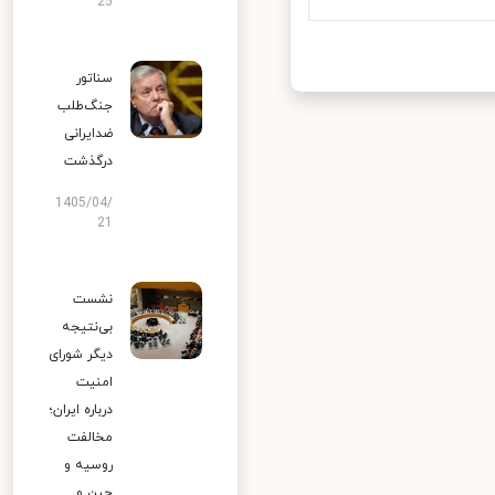
25
سناتور
جنگ‌طلب
ضدایرانی
درگذشت
1405/04/
21
نشست
بی‌نتیجه
دیگر شورای
امنیت
درباره ایران؛
مخالفت
روسیه و
چین و