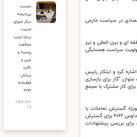
نشست
بی‌نتیجه
صادی در سیاست خارجی
دیگر شورای
امنیت
درباره ایران؛
ای و بین المللی و نیز
مخالفت
اولویت سیاست همسایگی
روسیه و
چین و
تاکید
ره کرد و ابتکار رئیس
برپایان
ان "گاز برای بازسازی
قطعنامه
رای کار مشترک با مجمع
۲۲۳۱
1405/04/
یژه گسترش تعاملات با
19
همسایگان، به اظهار علاقه مقامات کشورهای حاشیه خلیج فارس در نشست داوس ۲۰۲۲ برای گسترش
برای بررسی پیشنهادات