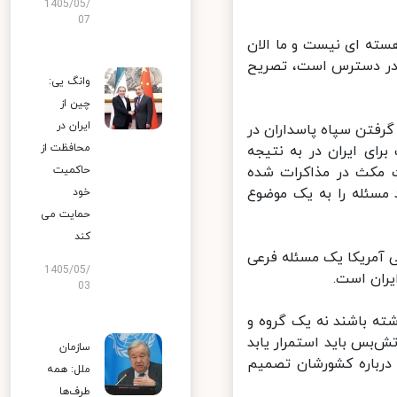
1405/05/
07
هسته ای نیست و ما الان
 در دسترس است، تصریح
وانگ یی:
چین از
ایران در
رفتن سپاه پاسداران در
محافظت از
ای ایران در به نتیجه
مکث در مذاکرات شده
حاکمیت
سئله را به یک موضوع
خود
حمایت می
کند
 آمریکا یک مسئله فرعی
1405/05/
ران است.
03
ه باشند نه یک گروه و
‌بس باید استمرار یابد
سازمان
رباره کشورشان تصمیم
ملل: همه
طرف‌ها