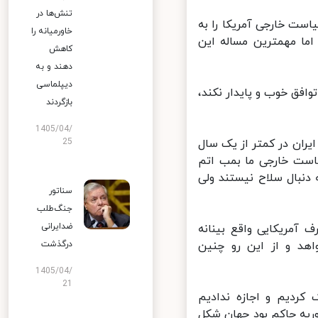
تنش‌ها در
ست خارجی آمریکا را به
خاورمیانه را
اما مهمترین مساله این
کاهش
دهند و به
دیپلماسی
افق خوب و پایدار نکند،
بازگردند
1405/04/
د ایران در کمتر از یک سال
25
‌ایم در سیاست خارجی ما بمب اتم
 دنبال سلاح نیستند ولی
سناتور
جنگ‌طلب
ضدایرانی
 آمریکایی واقع بینانه
د و از این رو چنین
درگذشت
1405/04/
21
ردیم و اجازه ندادیم
یه حاکم بود جهان شکل