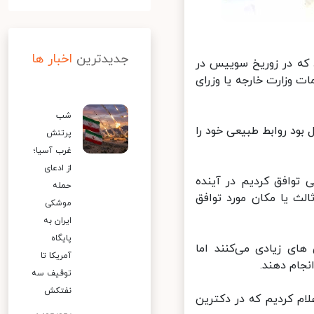
جدیدترین
اخبار ها
که در زوریخ سوییس در
وزارت خارجه یا وزرای
شب
بود روابط طبیعی خود را
پرتنش
غرب آسیا؛
از ادعای
توافق کردیم در آینده
حمله
ث یا مکان مورد توافق
موشکی
ایران به
پایگاه
ای زیادی می‌کنند اما
آمریکا تا
نجام دهند.
توقیف سه
نفتکش
م کردیم که در دکترین