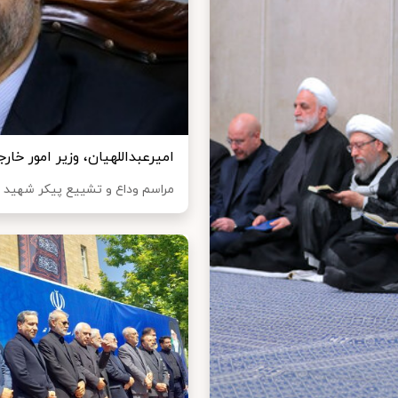
امیرعبداللهیان، وزیر امور خا
مراسم وداع و تشییع پیکر شهید «ح