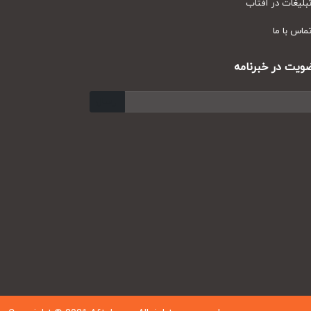
یغات در آفتاب
س با ما
ت در خبرنامه
ارسال