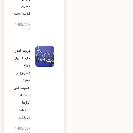
جمهور
کذب است
1405/05/
13
وزارت امور
خارجه: برای
دفاع
مشروع از
حقوق و
امنیت ملی
از همه
ابزارها
استفاده
می‌کنیم
1405/05/