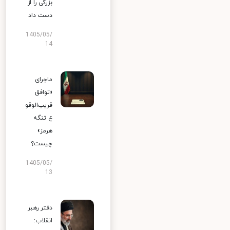
بزرگی را از
دست داد
1405/05/
14
ماجرای
«توافق
قریب‌الوقو
ع تنگه
هرمز»
چیست؟
1405/05/
13
دفتر رهبر
انقلاب: