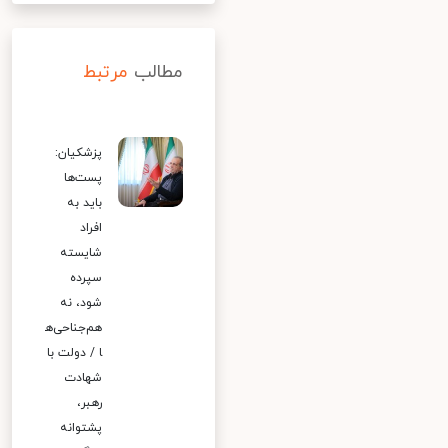
مطالب
مرتبط
پزشکیان:
پست‌ها
باید به
افراد
شایسته
سپرده
شود، نه
هم‌جناحی‌ه
ا / دولت با
شهادت
رهبر،
پشتوانه