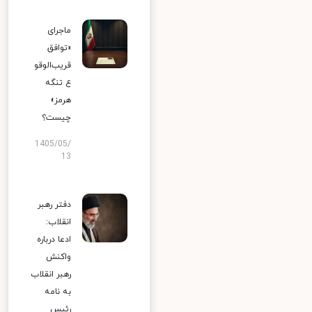
ماجرای
«توافق
قریب‌الوقو
ع تنگه
هرمز»
چیست؟
1405/05/
13
دفتر رهبر
انقلاب:
ادعا درباره
واکنش
رهبر انقلاب
به نامه
رئیس