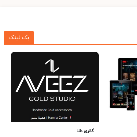
بک لینک
گالری طلا