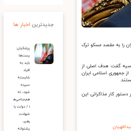
جدیدترین
اخبار ها
را به مقصد مسکو ترک‌
پزشکیان:
پست‌ها
باید به
سیه گفت: هدف اصلی از
افراد
 جمهوری اسلامی ایران
شایسته
تند.
سپرده
شود، نه
ستور کار مذاکراتی این
هم‌جناحی‌ه
ا / دولت با
شهادت
رهبر،
للهیان
پشتوانه