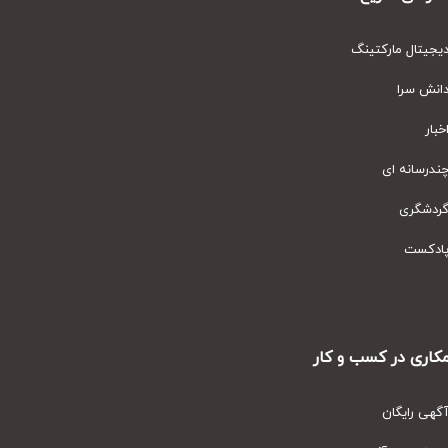
یتال مارکتینگ
نش سرا
ار
رسانه ای
دشگری
دکست
ری در کسب و کار
ی رایگان