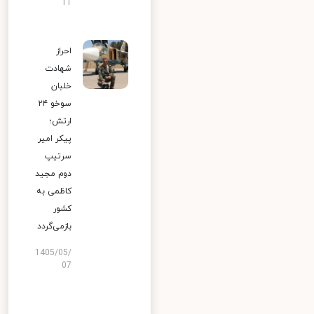
11
احراز
شهادت
خلبان
سوخو ۲۴
ارتش؛
پیکر امیر
سرتیپ
دوم مجید
کاظمی به
کشور
بازمی‌گردد
1405/05/
07