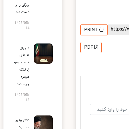
بزرگی را از
دست داد
1405/05/
14
https:
PRINT
PDF
ماجرای
«توافق
قریب‌الوقو
ع تنگه
هرمز»
چیست؟
1405/05/
13
دفتر رهبر
انقلاب: