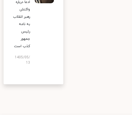
ادعا درباره
واکنش
رهبر انقلاب
به نامه
رئیس
جمهور
کذب است
1405/05/
13