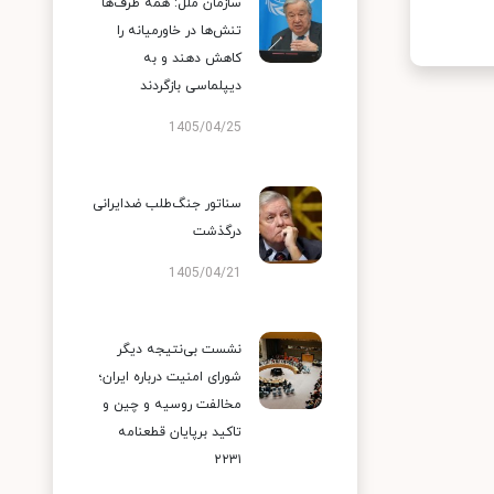
سازمان ملل: همه طرف‌ها
تنش‌ها در خاورمیانه را
کاهش دهند و به
دیپلماسی بازگردند
1405/04/25
سناتور جنگ‌طلب ضدایرانی
درگذشت
1405/04/21
نشست بی‌نتیجه دیگر
شورای امنیت درباره ایران؛
مخالفت روسیه و چین و
تاکید برپایان قطعنامه
۲۲۳۱