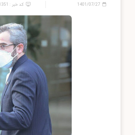
1401/07/27
کد خبر : 11351