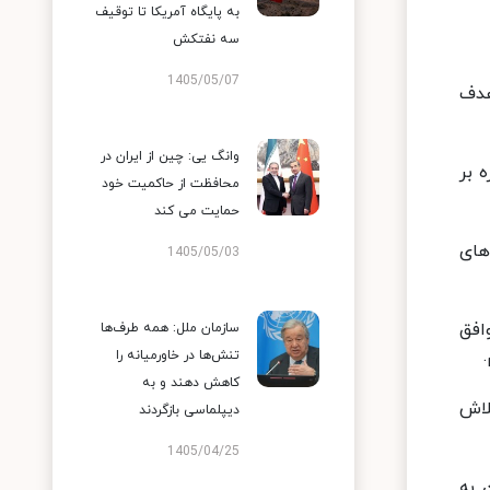
به پایگاه آمریکا تا توقیف
سه نفتکش
1405/05/07
هدف
وانگ یی: چین از ایران در
 بر
محافظت از حاکمیت خود
حمایت می کند
های
1405/05/03
افق
سازمان ملل: همه طرف‌ها
تنش‌ها در خاورمیانه را
کاهش دهند و به
لاش
دیپلماسی بازگردند
1405/04/25
 به