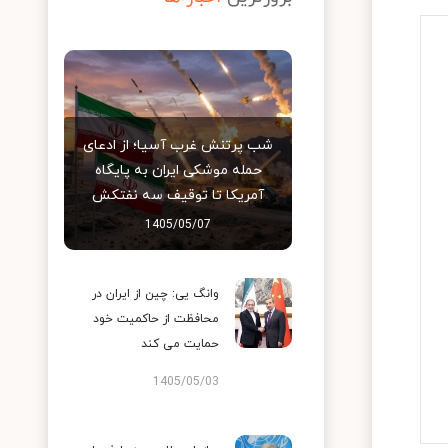
شب پرتنش غرب آسیا؛ از ادعای
حمله موشکی ایران به پایگاه
آمریکا تا توقیف سه نفتکش
1405/05/07
وانگ یی: چین از ایران در
محافظت از حاکمیت خود
حمایت می کند
1405/05/03