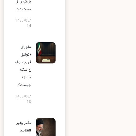
بزرگی را از
دست داد
1405/05/
14
ماجرای
«توافق
قریب‌الوقو
ع تنگه
هرمز»
چیست؟
1405/05/
13
دفتر رهبر
انقلاب: