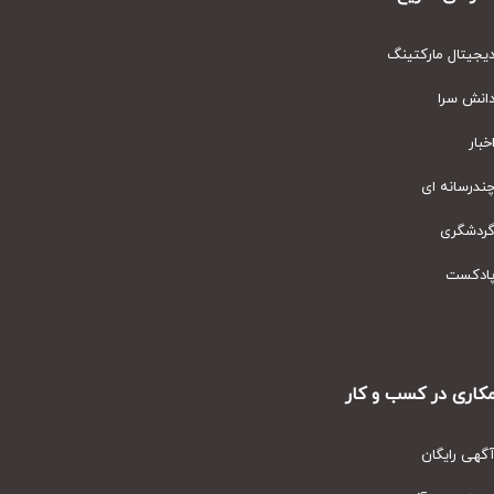
یتال مارکتینگ
نش سرا
ار
رسانه ای
دشگری
دکست
ری در کسب و کار
ی رایگان