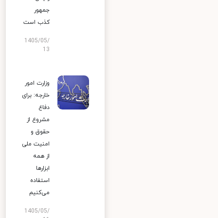
جمهور
کذب است
1405/05/
13
وزارت امور
خارجه: برای
دفاع
مشروع از
حقوق و
امنیت ملی
از همه
ابزارها
استفاده
می‌کنیم
1405/05/