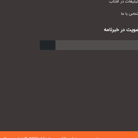
یغات در آفتاب
س با ما
ت در خبرنامه
ارسال