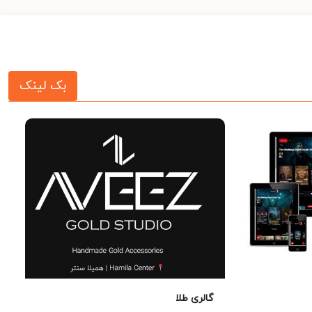
بک لینک
گالری طلا