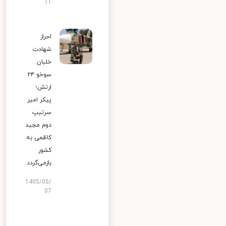
11
احراز
شهادت
خلبان
سوخو ۲۴
ارتش؛
پیکر امیر
سرتیپ
دوم مجید
کاظمی به
کشور
بازمی‌گردد
1405/05/
07