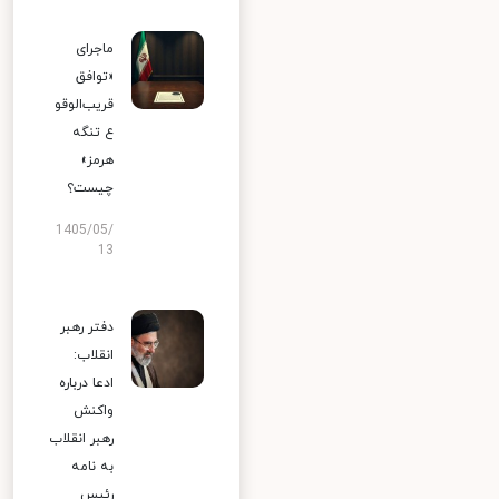
ماجرای
«توافق
قریب‌الوقو
ع تنگه
هرمز»
چیست؟
1405/05/
13
دفتر رهبر
انقلاب:
ادعا درباره
واکنش
رهبر انقلاب
به نامه
رئیس