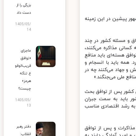
بزرگی را از
دست داد
ر پیشین در این زمینه
1405/05/
14
 و مسئله کشور در چند
سانی مذاکره می‌کنند،
ماجرای
ق هسته‌ای باید منافع
«توافق
 همه باید با انسجام و
قریب‌الوقو
و جهاد می‌کنند چه در
ع تنگه
فع ملی می‌جنگند.»
هرمز»
چیست؟
کشور پس از توافق بحث
 باید به سمت جبران
1405/05/
ه رشد اقتصادی مناسب
13
دفتر رهبر
اکرات و پس از توافق
انقلاب:
و امید آمادگی دارند به