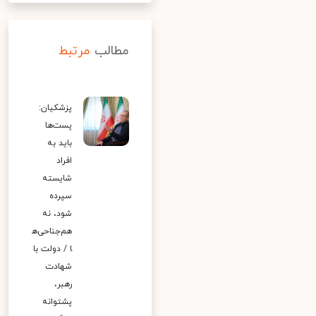
مطالب
مرتبط
پزشکیان:
پست‌ها
باید به
افراد
شایسته
سپرده
شود، نه
هم‌جناحی‌ه
ا / دولت با
شهادت
رهبر،
پشتوانه