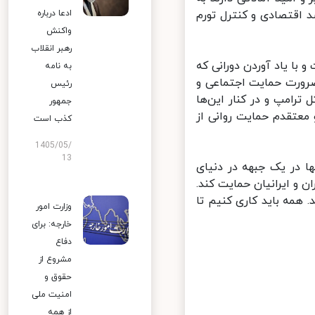
اقتصادی و کنترل تورم
ادعا درباره
واکنش
رهبر انقلاب
با یاد آوردن دورانی که
به نامه
رورت حمایت اجتماعی و
رئیس
امپ و در کنار این‌ها
جمهور
عتقدم حمایت روانی از
کذب است
1405/05/
13
 در یک جبهه در دنیای
و ایرانیان حمایت کند.
همه باید کاری کنیم تا
وزارت امور
خارجه: برای
دفاع
مشروع از
حقوق و
امنیت ملی
از همه