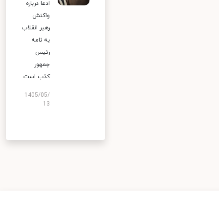
ادعا درباره
واکنش
رهبر انقلاب
به نامه
رئیس
جمهور
کذب است
1405/05/
13