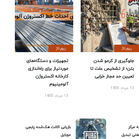
رپورتاژ
رپورتاژ
جلوگیری از کرمو شدن
تجهیزات و دستگاه‌های
بتن؛ از تشخیص علت تا
موردنیاز برای راه‌اندازی
تعیین حد مجاز خرابی
کارخانه اکستروژن
آلومینیوم
13 مرداد 1405
13 مرداد 1405
ه مرکز
بازیابی اکانت هک‌شده پابجی
عتی تبدیل
موبایل