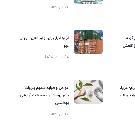
21 تیر 1405
گونه
اجاره انبار برای لوازم منزل - جهان
را کاهش
دپو
04 اسفند 1404
ام؛ مزایا،
خواص و فواید سدیم بنزوات
ید بدانید
برای پوست و محصولات آرایشی
بهداشتی
17 تیر 1405