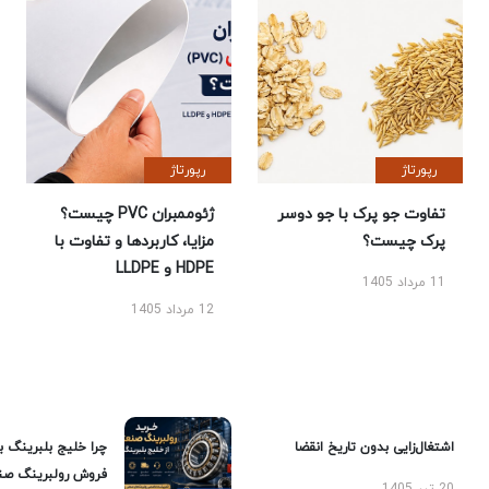
رپورتاژ
رپورتاژ
تفاوت جو پرک با جو دوسر
ژئوممبران PVC چیست؟
پرک چیست؟
مزایا، کاربردها و تفاوت با
HDPE و LLDPE
11 مرداد 1405
12 مرداد 1405
اشتغال‌زایی بدون تاریخ انقضا
چرا خلیج بلبرینگ ب
فروش رولبرینگ صن