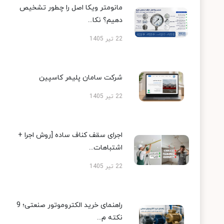
مانومتر ویکا اصل را چطور تشخیص
دهیم؟ نکا...
22 تیر 1405
شرکت سامان پلیمر کاسپین
22 تیر 1405
اجرای سقف کناف ساده [روش اجرا +
اشتباهات...
22 تیر 1405
راهنمای خرید الکتروموتور صنعتی؛ 9
نکته م...