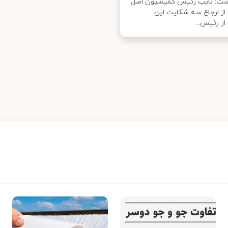
شت: نایب رئیس کمیسیون اصل
 از ارجاع سه شکایت این
 رئیس‌...