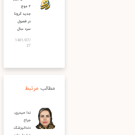
۲ موج
جدید کرونا
در فصول
سرد سال
1401/07/
27
مطالب
مرتبط
ندا حیدری،
جراح
دندانپزشک