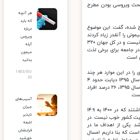
حث ویروسی بودن مطرح
هر آنچه
که باید
شده، گفت: این موضوع
درباره
ی را آنقدر زیاد کردند
ویروس
که همه فکر کنند به سمت یک پاندمی دیگر می‌رویم. درحالی که چیز مهمی نیست و در کل جهان ۳۲۰
آبله
ر جامعه برای برخی لذت
میمون
است.
بدانید
 در این موارد هر چند
1403/05/
30
سال یکبار انجام می‌دهیم که مطالعه ما نشان داده در سال ۱۴۰۰ نسبت به سال ۱۳۹۵ دیابت حدود ۴
درصد افزایش داشته و فشار خون هم افزایش داشته است. به طوریکه در سال ۱۳۹۵، ۲۶ درصد افراد
آسیب‌های
جبران
وی افزود: همچنین در سال ۱۳۹۵، ۱۰.۸ درصد افراد بالای ۲۵ سال دیابت داشتند که در ۱۴۰۰ به ۱۴.۹
ناپذیر
ت کشور خوب نیست. در
اشعه
. یکی از اهداف ما در
فرابنفش
ت که بنا داریم امسال
خورشید