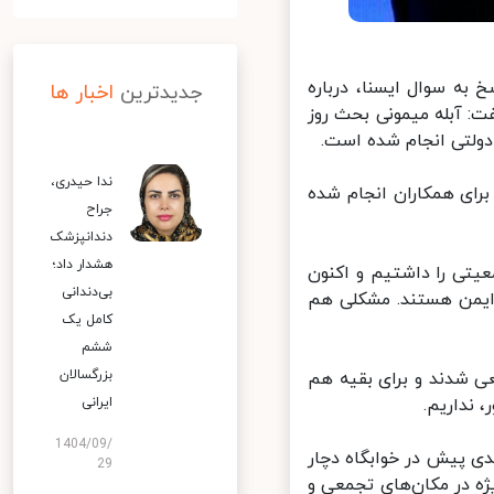
ه سوال ایسنا، درباره
جدیدترین
اخبار ها
 آبله میمونی بحث روز
لتی انجام شده است.
ندا حیدری،
ای همکاران انجام شده
جراح
دندانپزشک
هشدار داد؛
تی را داشتیم و اکنون
بی‌دندانی
 برابر آبله میمونی ایمن هستند. مشکلی هم
کامل یک
ششم
بزرگسالان
اشتیم که ۵ تا ۶ مورد منفی قطعی شدند و برای بقیه هم
داریم.
ایرانی
1404/09/
ی پیش در خوابگاه دچار
29
 در مکان‌های تجمعی و