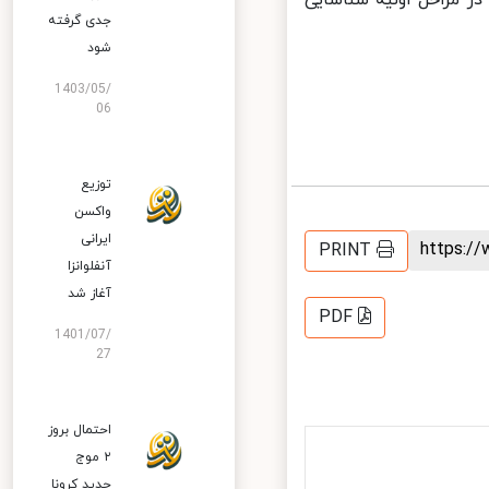
ر مراحل اولیه شناسایی
جدی گرفته
شود
1403/05/
06
توزیع
واکسن
ایرانی
https:
PRINT
آنفلوانزا
آغاز شد
PDF
1401/07/
27
احتمال بروز
۲ موج
جدید کرونا