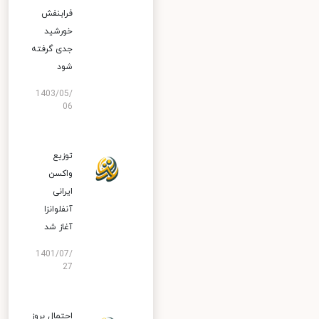
فرابنفش
خورشید
جدی گرفته
شود
1403/05/
06
توزیع
واکسن
ایرانی
آنفلوانزا
آغاز شد
1401/07/
27
احتمال بروز