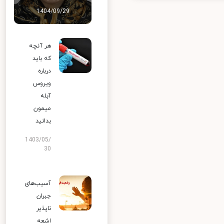
1404/09/29
هر آنچه
که باید
درباره
ویروس
آبله
میمون
بدانید
1403/05/
30
آسیب‌های
جبران
ناپذیر
اشعه