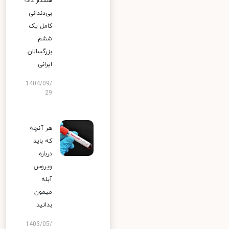
هشدار داد؛
بی‌دندانی
کامل یک
ششم
بزرگسالان
ایرانی
1404/09/
29
هر آنچه
که باید
درباره
ویروس
آبله
میمون
بدانید
1403/05/