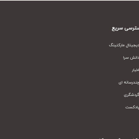
رسی سریع
یتال مارکتینگ
نش سرا
ار
رسانه ای
دشگری
دکست