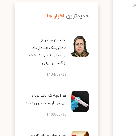
جدیدترین
اخبار ها
ندا حیدری، جراح
دندانپزشک هشدار داد؛
بی‌دندانی کامل یک ششم
بزرگسالان ایرانی
1404/09/29
هر آنچه که باید درباره
ویروس آبله میمون بدانید
1403/05/30
آسیب‌های جبران ناپذیر