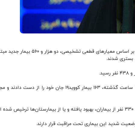
ایسنا" دکتر لاری گفت: از دیروز تا امروز ۱۵ تیر ۱۳۹۹ و بر اساس معیارهای قطعی تشخیصی، دو هزار و
سخنگوی وزارت بهداشت افزود: متاسفانه در طول ۲۴ ساعت گذشته، ۱۶۳ بیمار کووید۱۹ جان خود را از دست د