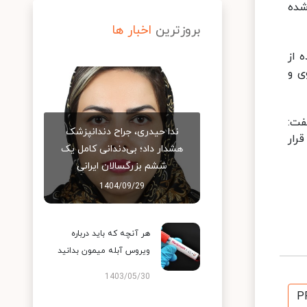
د۱۹ در کشور انجام شده
بروزترین
اخبار ها
 از
ی و
فت:
ندا حیدری، جراح دندانپزشک
رار
هشدار داد؛ بی‌دندانی کامل یک
ششم بزرگسالان ایرانی
1404/09/29
هر آنچه که باید درباره
ویروس آبله میمون بدانید
1403/05/30
P