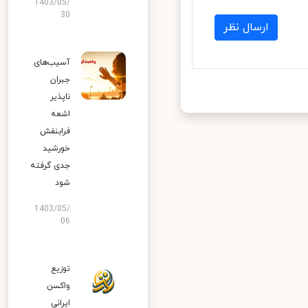
1403/05/
30
ارسال نظر
آسیب‌های
جبران
ناپذیر
اشعه
فرابنفش
خورشید
جدی گرفته
شود
1403/05/
06
توزیع
واکسن
ایرانی