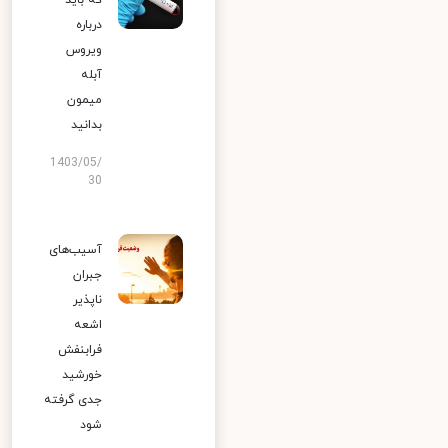
که باید
درباره
ویروس
آبله
میمون
بدانید
1403/05/
30
آسیب‌های
جبران
ناپذیر
اشعه
فرابنفش
خورشید
جدی گرفته
شود