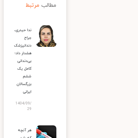
مطالب
مرتبط
ندا حیدری،
جراح
دندانپزشک
هشدار داد؛
بی‌دندانی
کامل یک
ششم
بزرگسالان
ایرانی
1404/09/
29
هر آنچه