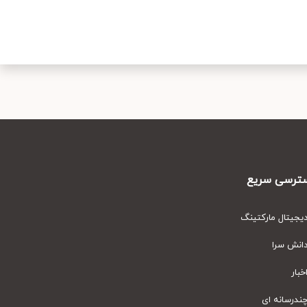
رسی سریع
یتال مارکتینگ
نش سرا
ار
رسانه ای