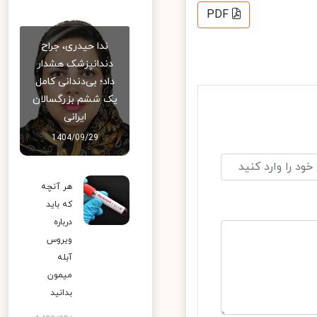
PDF
ندا حیدری، جراح
دندانپزشک هشدار
داد؛ بی‌دندانی کامل
یک ششم بزرگسالان
ایرانی
1404/09/29
هر آنچه
که باید
درباره
ویروس
آبله
میمون
بدانید