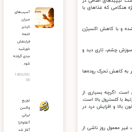
 لیپیدهای اضافی در
 هنگامی که غذاهای با
آسیب‌های
جبران
ناپذیر
ده و با کاهش اکسیژن
اشعه
فرابنفش
خورشید
وزش چشم، تاری دید و
جدی گرفته
شود
به کاهش تحرک روده‌ها
1403/05/
06
ست. اگرچه بسیاری از
ط با کلسترول بالا است.
توزیع
 بالا و افزایش درد در
واکسن
ایرانی
آنفلوانزا
 معمول روز ناشی از
آغاز شد