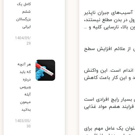
کامل یک
سیب‌های جبران ناپذیر
ششم
ل در بدن مطلع نیستند،
بزرگسالان
ا، نارسایی کلیه و ...
ایرانی
1404/09/
29
 از علائم افزایش سطح
هر آنچه
اندام است. این واکنش
که باید
 و این کار باعث کاهش
درباره
ویروس
آبله
سیار رایج افرادی است
میمون
رایند هضم مواد غذایی
بدانید
1403/05/
30
وح کنترل نشده کلسترول بد یا همان LDL، به عنوان یک عامل مهم برای