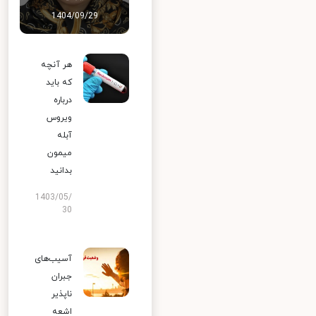
1404/09/29
هر آنچه
که باید
درباره
ویروس
آبله
میمون
بدانید
1403/05/
30
آسیب‌های
جبران
ناپذیر
اشعه