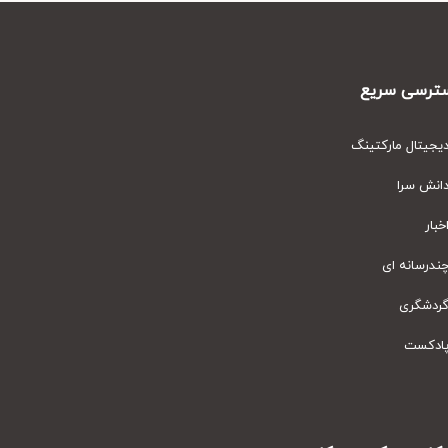
رسی سریع
یتال مارکتینگ
نش سرا
ار
رسانه ای
دشگری
دکست