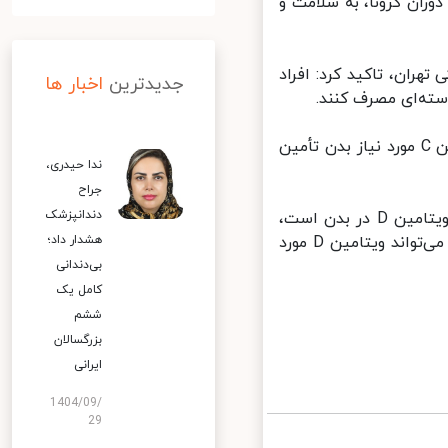
ان کرونا، به سلامت و
ران، تاکید کرد: افراد
جدیدترین
اخبار ها
وی ادامه داد: خوردن سبزی‌ها و میوه‌های زمستانی باعث می‌شود که ویتامین C مورد نیاز بدن تأمین
ندا حیدری،
جراح
دندانپزشک
درستی با عنوان این مطلب که یکی از عوامل ایمنی در جریان کرونا، کمبود ویتامین D در بدن است،
گفت: قرار دادن ماهی در برنامه غذایی و تابش نور مستقیم آفتاب به بدن می‌تواند ویتامین D مورد
هشدار داد؛
بی‌دندانی
کامل یک
ششم
بزرگسالان
ایرانی
1404/09/
29