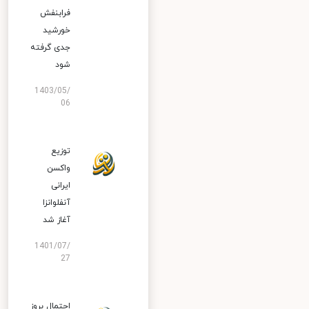
فرابنفش
خورشید
جدی گرفته
شود
1403/05/
06
توزیع
واکسن
ایرانی
آنفلوانزا
آغاز شد
1401/07/
27
احتمال بروز