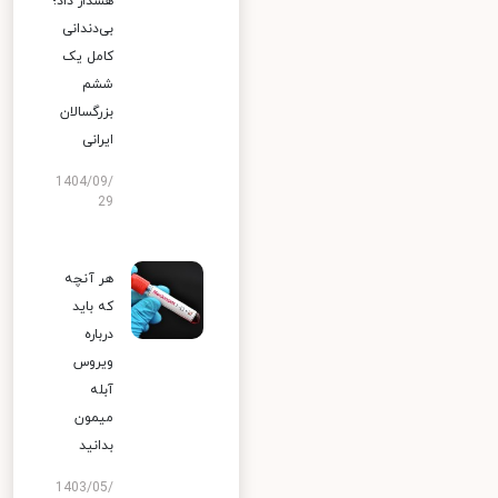
هشدار داد؛
بی‌دندانی
کامل یک
ششم
بزرگسالان
ایرانی
1404/09/
29
هر آنچه
که باید
درباره
ویروس
آبله
میمون
بدانید
1403/05/