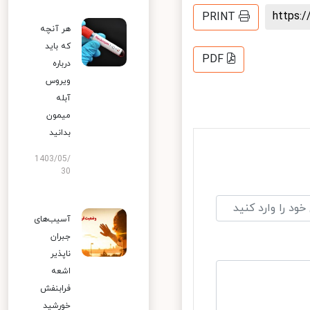
https
PRINT
هر آنچه
که باید
PDF
درباره
ویروس
آبله
میمون
بدانید
1403/05/
30
آسیب‌های
جبران
ناپذیر
اشعه
فرابنفش
خورشید