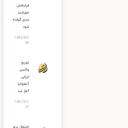
فرابنفش
خورشید
جدی گرفته
شود
1403/05/
06
توزیع
واکسن
ایرانی
آنفلوانزا
آغاز شد
1401/07/
27
احتمال بروز