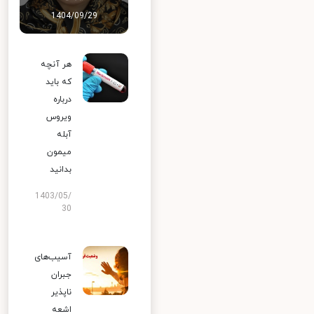
1404/09/29
هر آنچه
که باید
درباره
ویروس
آبله
میمون
بدانید
1403/05/
30
آسیب‌های
جبران
ناپذیر
اشعه