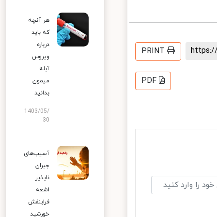
هر آنچه
که باید
درباره
https
PRINT
ویروس
آبله
PDF
میمون
بدانید
1403/05/
30
آسیب‌های
جبران
ناپذیر
اشعه
فرابنفش
خورشید