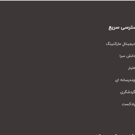
رسی سریع
یتال مارکتینگ
نش سرا
ار
رسانه ای
دشگری
دکست