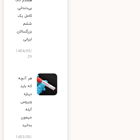
هشدار داد؛
بی‌دندانی
کامل یک
ششم
بزرگسالان
ایرانی
1404/09/
29
هر آنچه
که باید
درباره
ویروس
آبله
میمون
بدانید
1403/05/