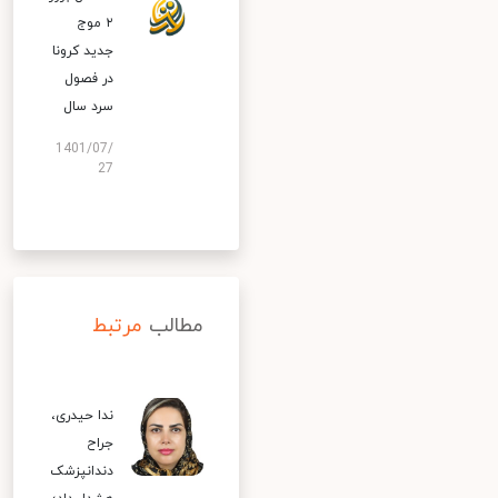
۲ موج
جدید کرونا
در فصول
سرد سال
1401/07/
27
مطالب
مرتبط
ندا حیدری،
جراح
دندانپزشک