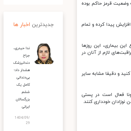
وضعیت قرمز حاکم بوده
جدیدترین
اخبار ها
زایش پیدا کرده و تمام
ین بیماری، این روزها
ندا حیدری،
بت‌های لازم از آنان در
جراح
دندانپزشک
هشدار داد؛
ید و دقیقا مشابه سایر
بی‌دندانی
کامل یک
ششم
نا فعال است در پستی
بزرگسالان
نوزادان خودداری کنند.
ایرانی
1404/09/
29