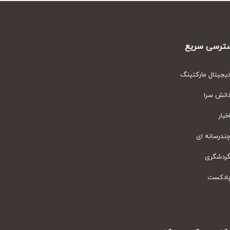
رسی سریع
یتال مارکتینگ
نش سرا
ار
رسانه ای
دشگری
دکست