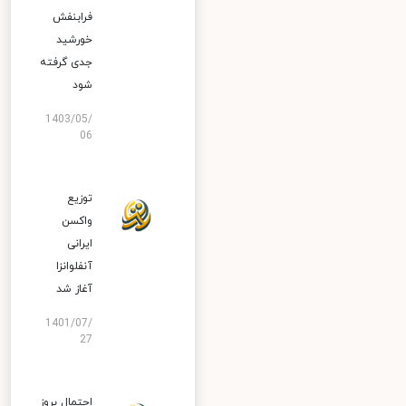
فرابنفش
خورشید
جدی گرفته
شود
1403/05/
06
توزیع
واکسن
ایرانی
آنفلوانزا
آغاز شد
1401/07/
27
احتمال بروز