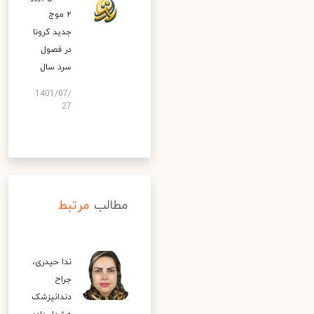
۲ موج
جدید کرونا
در فصول
سرد سال
1401/07/
27
مطالب
مرتبط
ندا حیدری،
جراح
دندانپزشک