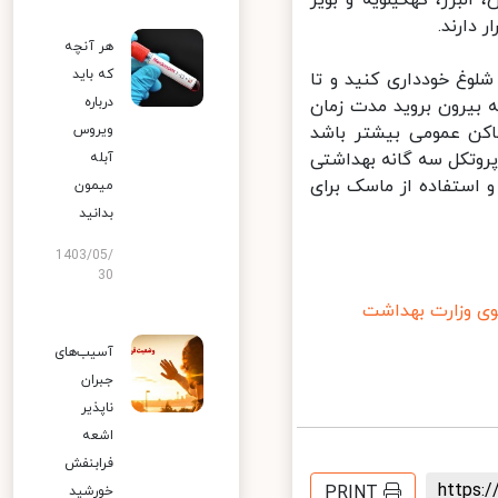
ارند.
هر آنچه
که باید
وغ خودداری کنید و تا
درباره
بیرون بروید مدت زمان
کن عمومی بیشتر باشد
ویروس
روتکل سه گانه بهداشتی
آبله
ها و استفاده از ماسک برای
میمون
بدانید
1403/05/
30
وزارت بهداشت
آسیب‌های
جبران
ناپذیر
اشعه
فرابنفش
https
PRINT
خورشید