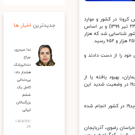
رونا در کشور و موارد
جدیدترین
اخبار ها
فوت ناشی از این ویروس بیان کرد: در ۲۴ ساعت گذشته تا ظهر امروز (۲۳ تیر ۱۳۹۹) و بر اساس
 دو هزار و ۳۴۹ بیمار جدید مبتلا به کووید۱۹ در کشور شناسایی شد که هزار
ندا حیدری،
انه در طول ۲۴ ساعت گذشته،۲۰۳ بیمار کووید ۱۹ جان خود را از دست دادند و
جراح
دندانپزشک
هشدار داد؛
نه تاکنون ۲۲۲ هزار و ۵۳۹ نفر از بیماران، بهبود یافته یا از
بی‌دندانی
بیمارستان‌ها ترخیص شده‌اند. همچنین ۳۳۷۵نفر از بیماران مبتلا به کووید۱۹ در وضعیت شدید این
کامل یک
ششم
بزرگسالان
لاری بیان کرد: تاکنون یک میلیون و ۹۹۷ هزار و ۹۶۷ آزمایش تشخیص کووید۱۹ در کشور انجام شده
ایرانی
1404/09/
اسان رضوی، آذربایجان
29
لبرز، کهگیلویه و بویر