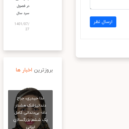
در فصول
سرد سال
ارسال نظر
1401/07/
27
بروزترین
اخبار ها
ندا حیدری، جراح
دندانپزشک هشدار
داد؛ بی‌دندانی کامل
یک ششم بزرگسالان
ایرانی