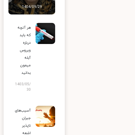
1404/09/29
هر آنچه
که باید
درباره
ویروس
آبله
میمون
بدانید
1403/05/
30
آسیب‌های
جبران
ناپذیر
اشعه