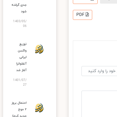
جدی گرفته
شود
PDF
1403/05/
06
توزیع
واکسن
ایرانی
آنفلوانزا
آغاز شد
1401/07/
27
احتمال بروز
۲ موج
جدید کرونا