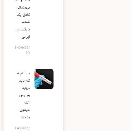
هشدار داد؛
بی‌دندانی
کامل یک
ششم
بزرگسالان
ایرانی
1404/09/
29
هر آنچه
که باید
درباره
ویروس
آبله
میمون
بدانید
1403/05/