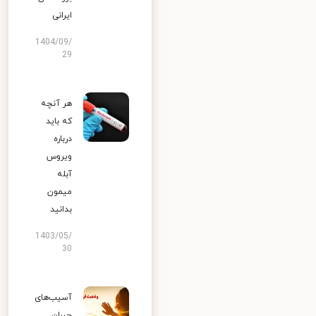
ایرانی
1404/09/
29
هر آنچه
که باید
درباره
ویروس
آبله
میمون
بدانید
1403/05/
30
آسیب‌های
جبران