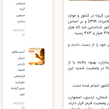
ویروس
آبله
کرونا در کشور و موارد
میمون
فوت ناشی از این ویروس بیان کرد: در ۲۴ ساعت گذشته تا ظهر امروز (۱۵مرداد ۱۳۹۹) و بر اساس
بدانید
دو هزار و ۶۹۷ بیمار جدید مبتلا به کووید۱۹ در کشور شناسایی شد که هزار
1403/05/
30
فانه در طول ۲۴ ساعت گذشته، ۱۸۵ بیمار کووید ۱۹ جان خود را از دست دادند و
آسیب‌های
جبران
انه تاکنون ۲۷۴ هزار و ۹۳۲ نفر از بیماران، بهبود یافته یا از
ناپذیر
بیمارستان‌ها ترخیص شده‌اند. همچنین ۴۱۲۹ نفر از بیماران مبتلا به کووید۱۹ در وضعیت شدید این
اشعه
فرابنفش
خورشید
جدی گرفته
شود
الی، اردبیل، اصفهان،
ضعیت قرمز قرار دارند.
1403/05/
06
 غربی، بوشهر، همدان،