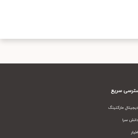
رسی سریع
یتال مارکتینگ
نش سرا
ار