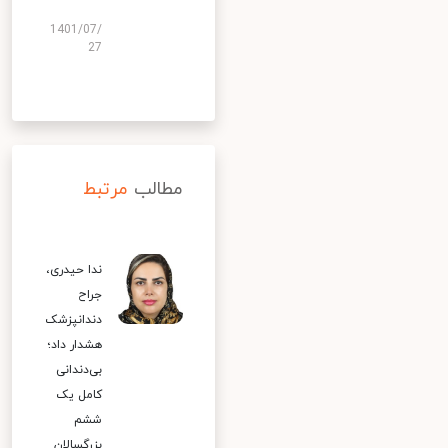
1401/07/
27
مطالب
مرتبط
ندا حیدری،
جراح
دندانپزشک
هشدار داد؛
بی‌دندانی
کامل یک
ششم
بزرگسالان