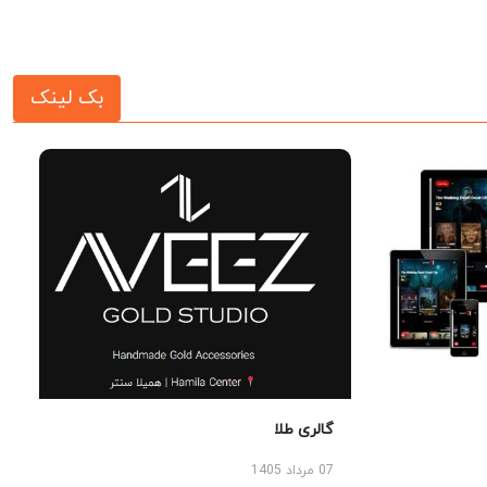
بک لینک
گالری طلا
07 مرداد 1405