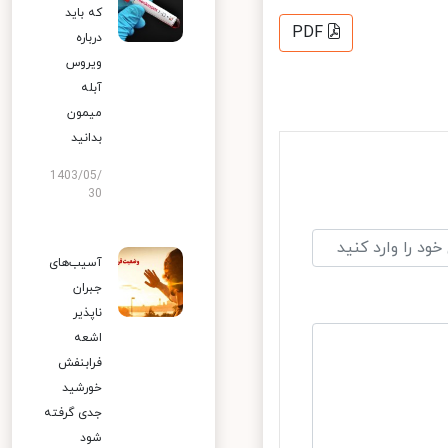
که باید
PDF
درباره
ویروس
آبله
میمون
بدانید
1403/05/
30
آسیب‌های
جبران
ناپذیر
اشعه
فرابنفش
خورشید
جدی گرفته
شود