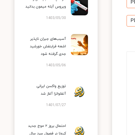
P
ویروس آبله میمون بدانید
1403/05/30
P
آسیب‌های جبران ناپذیر
اشعه فرابنفش خورشید
جدی گرفته شود
1403/05/06
توزیع واکسن ایرانی
آنفلوانزا آغاز شد
1401/07/27
احتمال بروز ۲ موج جدید
کرونا در فصول سرد سال