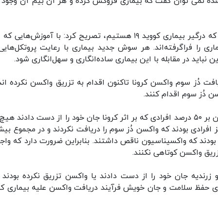
ه نمی توان گفت که بیماری فروکش کرده و هر آن بیم آن وجود د
دکتر ذکایی با اشاره به اینکه افزون بر دو سال است که درگیر بیماری کووید ۱۹ هستیم، تصریح کرد: با آموزش‌های
ری را فراگرفته‌اند. هر سوش جدید بیماری با رعایت پروتکل‌هایی
نباید در مقابله با این بیماری ساده‌انگاری و سهل‌انگاری شود.
د واجدین شرایط دریافت دُز سوم واکسن کرونا تاکنون اقدام به تزریق واکسن نکرده ان
 دُز سوم اقدام کنند.
این مقام مسئول در علوم پزشکی ساوه بیان کرد: افزون بر ۵۰ درصد افرادی که بر اثر کرونا جان خود را از دست دادند 
افت نکرده بودند و بیش از ۳۵ درصد نیز افرادی بودند که واکسن دُز سوم را دریافت نکردند و در مجموع ب
فرادی بودند که واکسیناسیون ناقص داشتند. بنابراین ضرورت دارد که وا
زریق واکسن کوتاهی نکنند.
رندیه جان خود را از دست دادند یا واکسن تزریق نکرده بودند و
ی حفظ سلامت و جان خویش فرآیند دریافت واکسن علیه بیماری کو