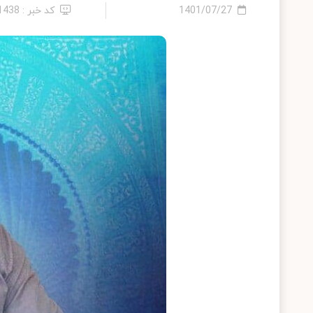
1401/07/27
کد خبر : 11438