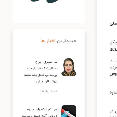
صلی
جدیدترین
اخبار ها
تکل
وری
ایت
ندا حیدری، جراح
ردم
دندانپزشک هشدار داد؛
روس
بی‌دندانی کامل یک ششم
بزرگسالان ایرانی
1404/09/29
 ساوه
هر آنچه که باید درباره
 در
ویروس آبله میمون بدانید