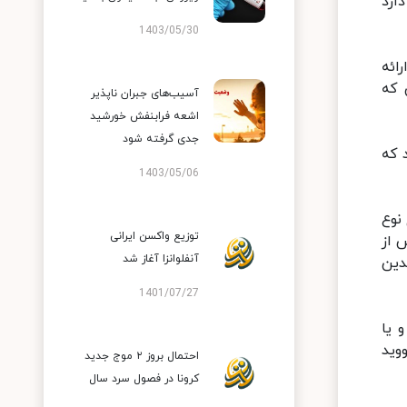
ارد
1403/05/30
ی که ارائه
 که
آسیب‌های جبران ناپذیر
اشعه فرابنفش خورشید
جدی گرفته شود
د که
1403/05/06
هیچ نوع
توزیع واکسن ایرانی
یش از
آنفلوانزا آغاز شد
جدین
1401/07/27
 یا
وید
احتمال بروز ۲ موج جدید
کرونا در فصول سرد سال