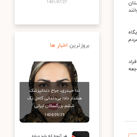
تان
1401/07/27
انند
گاه
ائه خدمت به مردم
بروزترین
اخبار ها
 افراد
لوار سپاه مراجعه
ندا حیدری، جراح دندانپزشک
هشدار داد؛ بی‌دندانی کامل یک
ششم بزرگسالان ایرانی
1404/09/29
هر آنچه که باید درباره