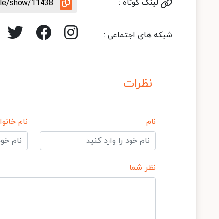
لینک کوتاه :
icle/show/11438
شبکه های اجتماعی :
نظرات
نام
نام خانوا
نظر شما