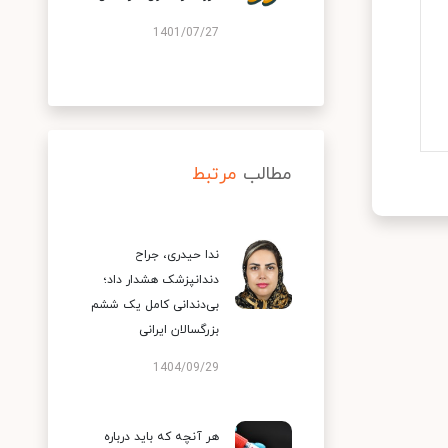
1401/07/27
مطالب
مرتبط
ندا حیدری، جراح
دندانپزشک هشدار داد؛
بی‌دندانی کامل یک ششم
بزرگسالان ایرانی
1404/09/29
هر آنچه که باید درباره