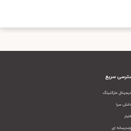
رسی سریع
یتال مارکتینگ
نش سرا
ار
رسانه ای