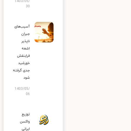
1403/05/
30
آسیب‌های
جبران
ناپذیر
اشعه
فرابنفش
خورشید
جدی گرفته
شود
1403/05/
06
توزیع
واکسن
ایرانی