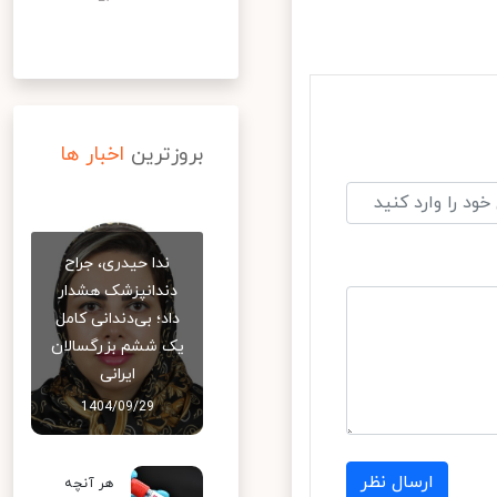
بروزترین
اخبار ها
ندا حیدری، جراح
دندانپزشک هشدار
داد؛ بی‌دندانی کامل
یک ششم بزرگسالان
ایرانی
1404/09/29
ارسال نظر
هر آنچه