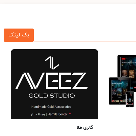
بک لینک
گالری طلا