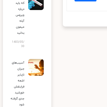
که باید
درباره
ویروس
آبله
میمون
بدانید
1403/05/
30
آسیب‌های
جبران
ناپذیر
اشعه
فرابنفش
خورشید
جدی گرفته
شود