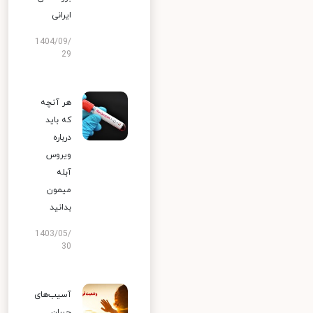
ایرانی
1404/09/
29
هر آنچه
که باید
درباره
ویروس
آبله
میمون
بدانید
1403/05/
30
آسیب‌های
جبران