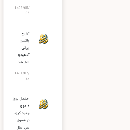
1403/05/
06
توزیع
واکسن
ایرانی
آنفلوانزا
آغاز شد
1401/07/
27
احتمال بروز
۲ موج
جدید کرونا
در فصول
سرد سال