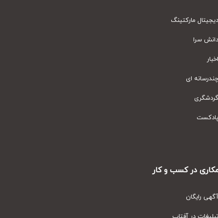
یتال مارکتینگ
نش سرا
ار
رسانه ای
دشگری
دکست
ری در کسب و کار
ی رایگان
یغات در آفتاب