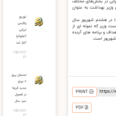
انی در بخش‌های مختلف
 وزیر بهداشت به عنوان
توزیع
ا در هشتم شهریور سال
واکسن
 وزیر که نمونه ای از
ایرانی
اف و برنامه های آینده
آنفلوانزا
هریور است.
آغاز شد
1401/07/
27
احتمال بروز
۲ موج
جدید کرونا
https:
PRINT
در فصول
سرد سال
PDF
1401/07/
27