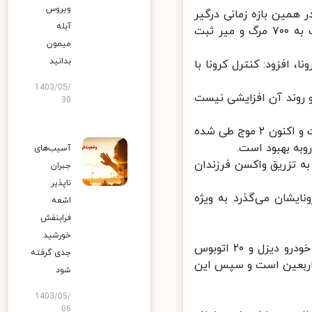
ویروس
مین بازه زمانی درگیر
آبله
اوج کرونا بود و طی مدت گفته شده روزانه ۵۰ هزار مبتلا به کرونا و نزدیک به ۷۰۰ مرگ و میر ثبت
میمون
بدانید
 افزود: کنترل کرونا با
1403/05/
روند آن افزایشی نیست
30
عین‌اللهی بیان کرد: پیک کرونا دارای سه موج ابتلا، بستری و مرگ و میر است و اکنون ۲ موج طی شده
به بهبود است.
آسیب‌های
 تزریق واکسن فرزندان
جبران
ناپذیر
واکسن کرونایشان می‌گذرد به ویژه
اشعه
فرابنفش
خورشید
وزیر بهداشت، درمان و آموزش پزشکی گفت: ۵۷ آمبولانس از شرکت ایران خودرو دیزل و ۲۰ اتوبوس
جدی گرفته
اربعین است و سپس این
شود
1403/05/
06