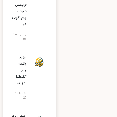
فرابنفش
خورشید
جدی گرفته
شود
1403/05/
06
توزیع
واکسن
ایرانی
آنفلوانزا
آغاز شد
1401/07/
27
احتمال بروز