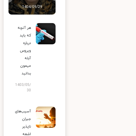
1404/09/29
هر آنچه
که باید
درباره
ویروس
آبله
میمون
بدانید
1403/05/
30
آسیب‌های
جبران
ناپذیر
اشعه