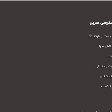
رسی سریع
یتال مارکتینگ
نش سرا
ار
رسانه ای
دشگری
دکست