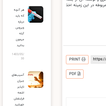
وطه در این زمینه اخذ
هر آنچه
که باید
درباره
ویروس
آبله
میمون
بدانید
1403/05/
https
30
PRINT
PDF
آسیب‌های
جبران
ناپذیر
اشعه
فرابنفش
خورشید