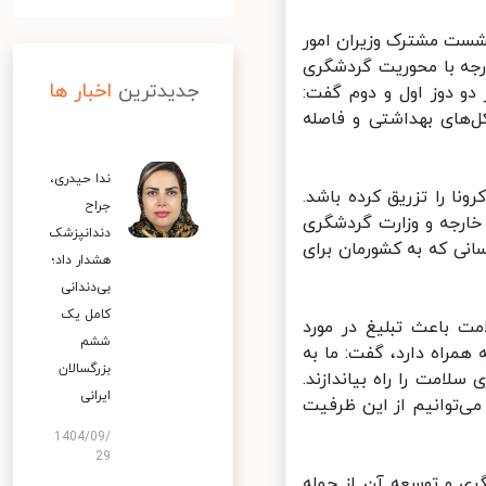
شست مشترک وزیران امور
جه با محوریت گردشگری
جدیدترین
اخبار ها
و دوز اول و دوم گفت:
های بهداشتی و فاصله
ندا حیدری،
 را تزریق کرده باشد.
جراح
ارجه و وزارت گردشگری
دندانپزشک
ی که به کشورمان برای
هشدار داد؛
بی‌دندانی
کامل یک
ت باعث تبلیغ در مورد
ششم
راه دارد، گفت:‌ ما به
بزرگسالان
مت را راه‌ بیاندازند.
ایرانی
‌توانیم از این ظرفیت
1404/09/
29
ی و توسعه آن از جمله