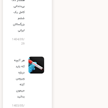
هشدار داد؛
بی‌دندانی
کامل یک
ششم
بزرگسالان
ایرانی
1404/09/
29
هر آنچه
که باید
درباره
ویروس
آبله
میمون
بدانید
1403/05/