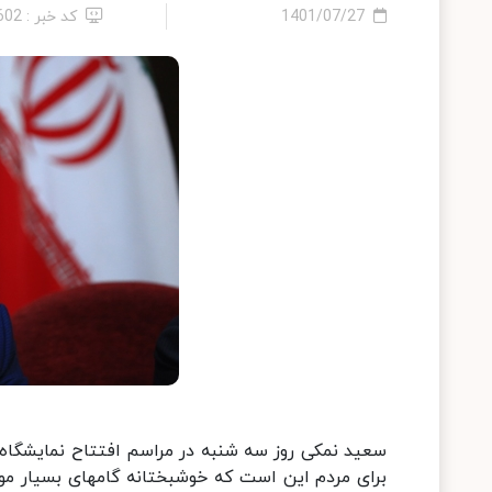
1401/07/27
کد خبر : 602