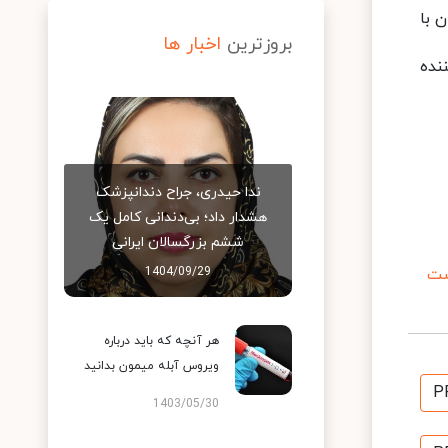
ن با
بروزترین
اخبار ها
رکننده
ندا حیدری، جراح دندانپزشک
هشدار داد؛ بی‌دندانی کامل یک
ششم بزرگسالان ایرانی
شت
1404/09/29
هر آنچه که باید درباره
ویروس آبله میمون بدانید
P
1403/05/30