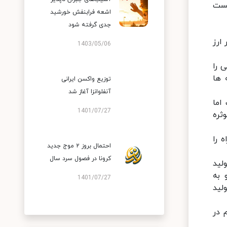
تست
اشعه فرابنفش خورشید
جدی گرفته شود
د ۶۰۰ میلیون یورو در ارز
1403/05/06
 را
 ها
توزیع واکسن ایرانی
آنفلوانزا آغاز شد
اما
1401/07/27
ثره
 را
احتمال بروز ۲ موج جدید
کرونا در فصول سرد سال
لید
 دارو به
1401/07/27
لید
 در