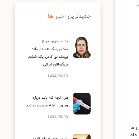
جدیدترین
اخبار ها
ندا حیدری، جراح
دندانپزشک هشدار داد؛
بی‌دندانی کامل یک ششم
بزرگسالان ایرانی
1404/09/29
هر آنچه که باید درباره
ویروس آبله میمون بدانید
1403/05/30
: خبر خوش ما
در چهار ماه
آسیب‌های جبران ناپذیر