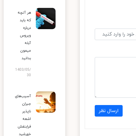
هر آنچه
که باید
درباره
ویروس
آبله
میمون
بدانید
1403/05/
30
آسیب‌های
جبران
ارسال نظر
ناپذیر
اشعه
فرابنفش
خورشید