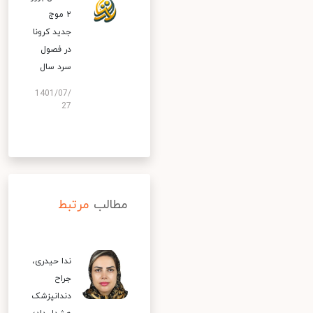
۲ موج
جدید کرونا
در فصول
سرد سال
1401/07/
27
مطالب
مرتبط
ندا حیدری،
جراح
دندانپزشک