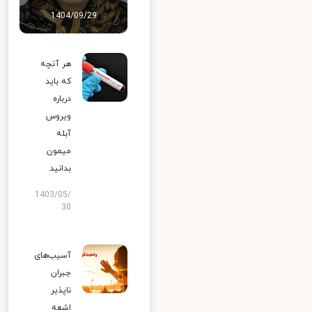
1404/09/29
هر آنچه
که باید
درباره
ویروس
آبله
میمون
بدانید
1403/05/
30
آسیب‌های
جبران
ناپذیر
اشعه