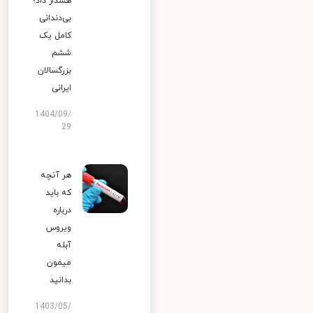
هشدار داد؛
بی‌دندانی
کامل یک
ششم
بزرگسالان
ایرانی
1404/09/
29
هر آنچه
که باید
درباره
ویروس
آبله
میمون
بدانید
1403/05/