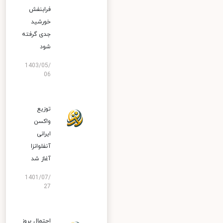
فرابنفش
خورشید
جدی گرفته
شود
1403/05/
06
توزیع
واکسن
ایرانی
آنفلوانزا
آغاز شد
1401/07/
27
احتمال بروز