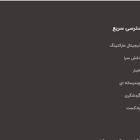
رسی سریع
یتال مارکتینگ
نش سرا
ار
رسانه ای
دشگری
دکست