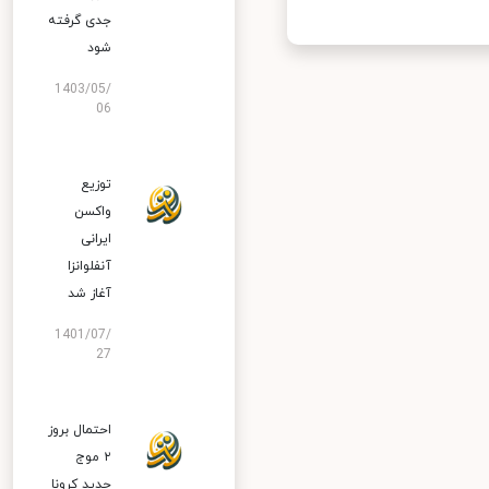
جدی گرفته
شود
1403/05/
06
توزیع
واکسن
ایرانی
آنفلوانزا
آغاز شد
1401/07/
27
احتمال بروز
۲ موج
جدید کرونا