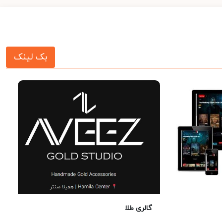
بک لینک
گالری طلا