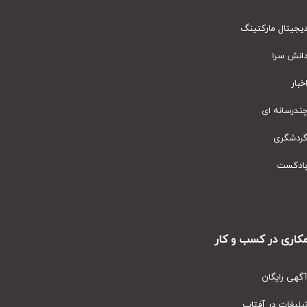
یتال مارکتینگ
نش سرا
ار
رسانه ای
دشگری
دکست
ری در کسب و کار
ی رایگان
یغات در آفتاب