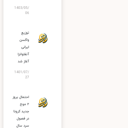
1403/05/
06
توزیع
واکسن
ایرانی
آنفلوانزا
آغاز شد
1401/07/
27
احتمال بروز
۲ موج
جدید کرونا
در فصول
سرد سال