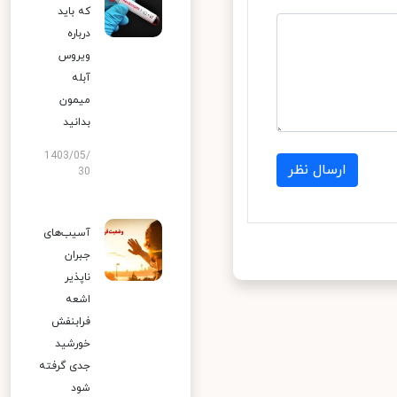
که باید
درباره
ویروس
آبله
میمون
بدانید
1403/05/
ارسال نظر
30
آسیب‌های
جبران
ناپذیر
اشعه
فرابنفش
خورشید
جدی گرفته
شود