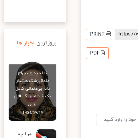
https:
PRINT
بروزترین
اخبار ها
PDF
ندا حیدری، جراح
دندانپزشک هشدار
داد؛ بی‌دندانی کامل
یک ششم بزرگسالان
ایرانی
1404/09/29
هر آنچه