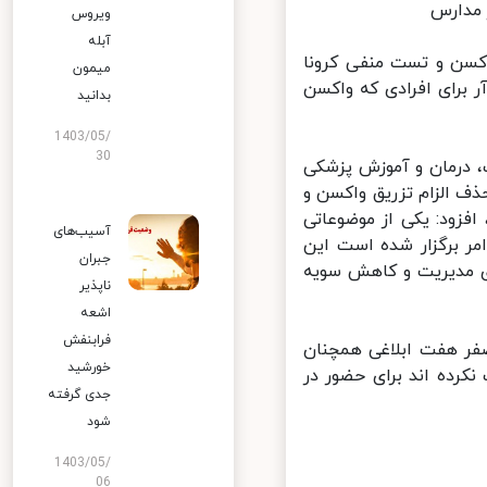
مدارس
ویروس
آبله
کسن و تست منفی کرونا
میمون
رای افرادی که واکسن
بدانید
1403/05/
30
، درمان و آموزش پزشکی
ف الزام تزریق واکسن و
زود: یکی از موضوعاتی
آسیب‌های
ر برگزار شده است این
جبران
ی مدیریت و کاهش سویه
ناپذیر
اشعه
فرابنفش
فر هفت ابلاغی همچنان
خورشید
ده اند برای حضور در
جدی گرفته
شود
1403/05/
06