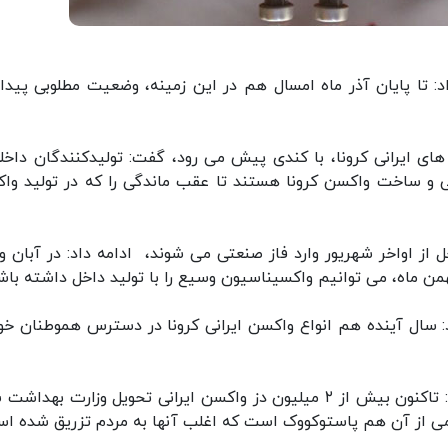
 تا پایان آذر ماه امسال هم در این زمینه، وضعیت مطلوبی پیدا
ای ایرانی کرونا، با کندی پیش می رود، گفت: تولیدکنندگان داخلی
نی و ساخت واکسن کرونا هستند تا عقب ماندگی را که در تولید وا
 از اواخر شهریور وارد فاز صنعتی می شوند، ادامه داد: در آبان و 
ن ماه، می توانیم واکسیناسیون وسیع را با تولید داخل داشته باش
د: سال آینده هم انواع واکسن ایرانی کرونا در دسترس هموطنان خو
قانعی به تولید واکسن ایرانی کرونا اشاره کرد و گفت: تاکنون بیش از ۲ میلیون دز واکسن ایرانی تحویل وزارت به
می از آن هم پاستوکووک است که اغلب آنها به مردم تزریق شده ا