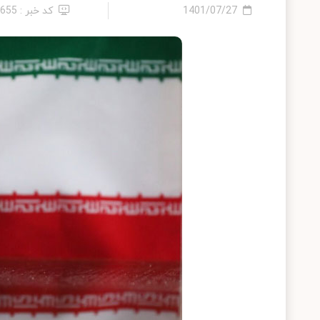
1401/07/27
کد خبر : 8655