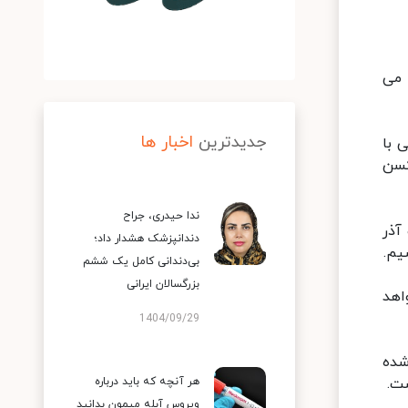
 می
جدیدترین
اخبار ها
 با
کسن
ندا حیدری، جراح
آذر
دندانپزشک هشدار داد؛
یم.
بی‌دندانی کامل یک ششم
بزرگسالان ایرانی
اهد
1404/09/29
داشت شده
ست.
هر آنچه که باید درباره
ویروس آبله میمون بدانید