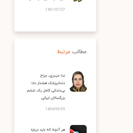
1401/07/27
مطالب
مرتبط
ندا حیدری، جراح
دندانپزشک هشدار داد؛
بی‌دندانی کامل یک ششم
بزرگسالان ایرانی
1404/09/29
هر آنچه که باید درباره