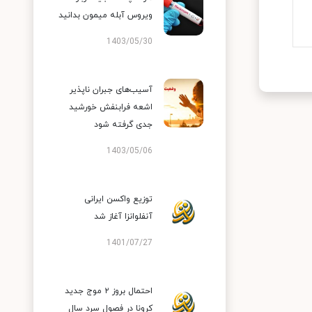
ویروس آبله میمون بدانید
1403/05/30
آسیب‌های جبران ناپذیر
اشعه فرابنفش خورشید
جدی گرفته شود
1403/05/06
توزیع واکسن ایرانی
آنفلوانزا آغاز شد
1401/07/27
احتمال بروز ۲ موج جدید
کرونا در فصول سرد سال