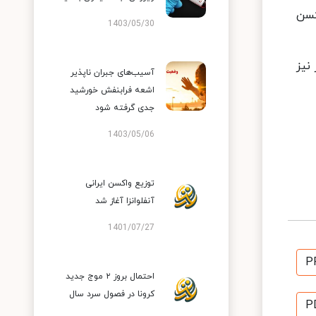
کسن
1403/05/30
۳۳۱ نفر دز اول واکسن کرونا و ۵ میلیون و ۴۲۷ هزار و ۵۴۸ نفر نیز
آسیب‌های جبران ناپذیر
اشعه فرابنفش خورشید
جدی گرفته شود
1403/05/06
توزیع واکسن ایرانی
آنفلوانزا آغاز شد
1401/07/27
P
احتمال بروز ۲ موج جدید
کرونا در فصول سرد سال
P