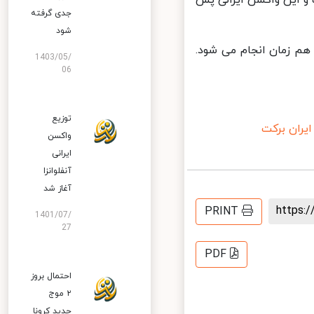
و این واکسن ایرانی پس
جدی گرفته
شود
م زمان انجام می شود.
1403/05/
06
توزیع
ران برکت
واکسن
ایرانی
آنفلوانزا
آغاز شد
https
PRINT
1401/07/
27
PDF
احتمال بروز
۲ موج
جدید کرونا