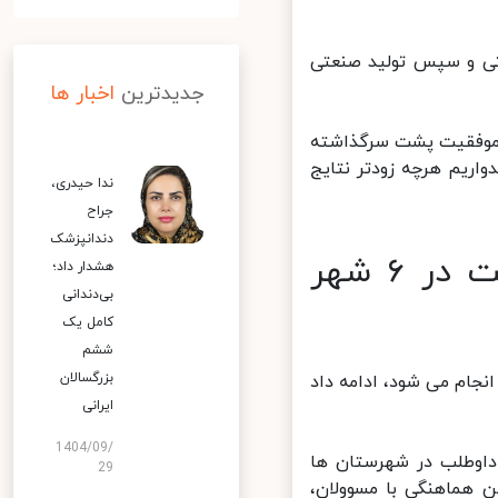
تی و سپس تولید صنعتی
جدیدترین
اخبار ها
 موفقیت پشت سرگذاشته
ریم هرچه زودتر نتایج
ندا حیدری،
جراح
دندانپزشک
مرحله سوم تست انسانی کوو ایران برکت در ۶ شهر
هشدار داد؛
بی‌دندانی
کامل یک
ششم
بزرگسالان
 سوم تست انسانی واکسن کوو ایران برکت در ۶ شهر انجام می شود، ادامه داد
ایرانی
1404/09/
اوطلب در شهرستان ها
29
 هماهنگی با مسوولان،