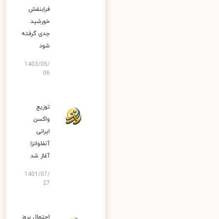
فرابنفش
خورشید
جدی گرفته
شود
1403/05/
06
توزیع
واکسن
ایرانی
آنفلوانزا
آغاز شد
1401/07/
27
احتمال بروز