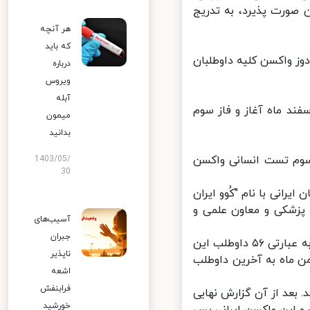
ورت پذیرد، به تدریج
هر آنچه
که باید
زریق اولین دوز واکسن کلیه داوطلبان
درباره
ویروس
آبله
ا، ‌ اجرای مرحله دوم تست انسانی واکسن ایرانی کرونا از ۲۵ اسفند ماه آغاز و فاز سوم
میمون
بدانید
سوم تست انسانی واکسن
1403/05/
30
نی با نام "کُوو ایران
پزشکی و معاون علمی و
آسیب‌های
جبران
تزریق واکسن ایران کوو برکت در ۲ دوز به داوطلبان ۱۸ تا ۵۰ سال انجام شد، به عبارتی ۵۶ داوطلب این
ناپذیر
ن خود را دریافت کردند و تزریق آخر واکسن نیز در ۳۰ بهمن ماه به آخرین داوطلب
اشعه
فرابنفش
سفند ماه به اتمام رسید. بعد از آن گزارش نهایی
خورشید