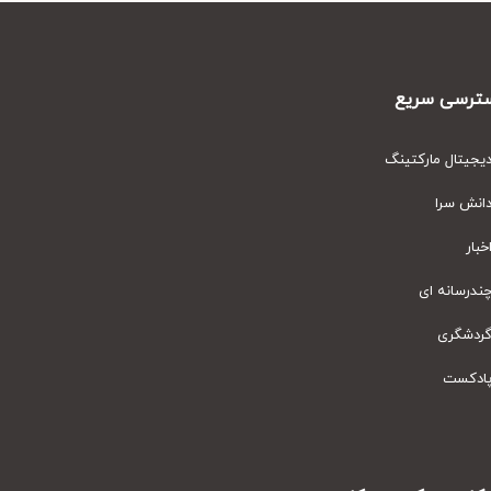
رسی سریع
یتال مارکتینگ
نش سرا
ار
رسانه ای
دشگری
دکست