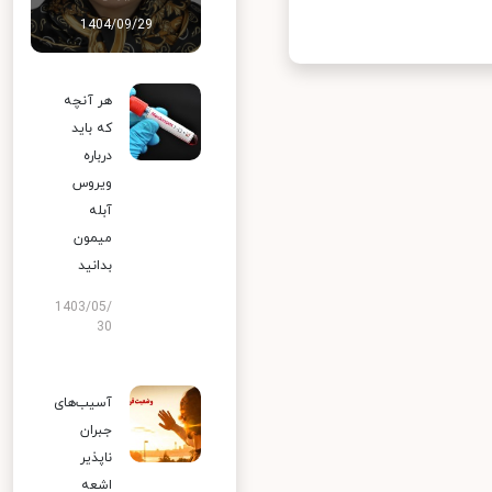
1404/09/29
هر آنچه
که باید
درباره
ویروس
آبله
میمون
بدانید
1403/05/
30
آسیب‌های
جبران
ناپذیر
اشعه