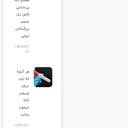
هشدار داد؛
بی‌دندانی
کامل یک
ششم
بزرگسالان
ایرانی
1404/09/
29
هر آنچه
که باید
درباره
ویروس
آبله
میمون
بدانید
1403/05/