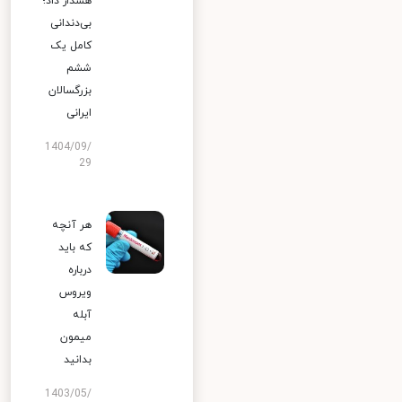
هشدار داد؛
بی‌دندانی
کامل یک
ششم
بزرگسالان
ایرانی
1404/09/
29
هر آنچه
که باید
درباره
ویروس
آبله
میمون
بدانید
1403/05/