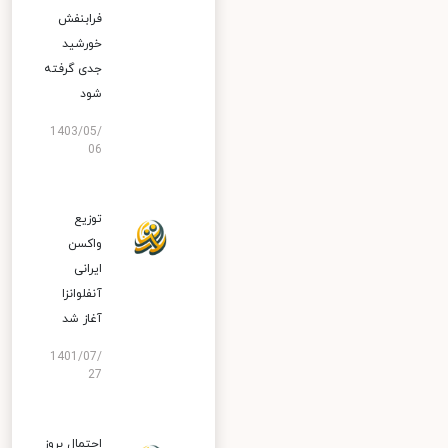
فرابنفش
خورشید
جدی گرفته
شود
1403/05/
06
توزیع
واکسن
ایرانی
آنفلوانزا
آغاز شد
1401/07/
27
احتمال بروز