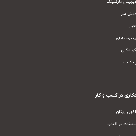
یتال مارکتینگ
نش سرا
ار
رسانه ای
دشگری
دکست
ری در کسب و کار
ی رایگان
یغات در آفتاب