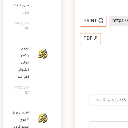
جدی گرفته
شود
https
PRINT
1403/05/
06
PDF
توزیع
واکسن
ایرانی
آنفلوانزا
آغاز شد
1401/07/
27
احتمال بروز
۲ موج
جدید کرونا