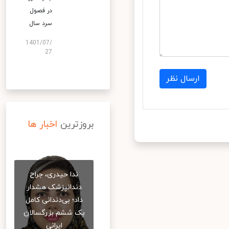
در فصول
سرد سال
1401/07/
27
ارسال نظر
بروزترین
اخبار ها
ندا حیدری، جراح
دندانپزشک هشدار
داد؛ بی‌دندانی کامل
یک ششم بزرگسالان
ایرانی