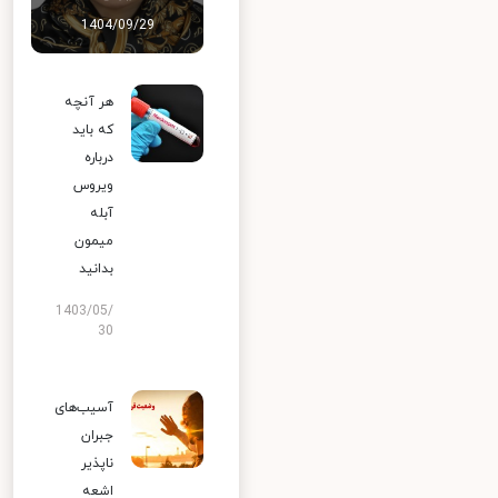
1404/09/29
هر آنچه
که باید
درباره
ویروس
آبله
میمون
بدانید
1403/05/
30
آسیب‌های
جبران
ناپذیر
اشعه