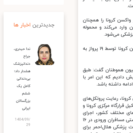
اکسن کرونا را همچنان
جدیدترین
اخبار ها
 وارد می‌کند و محموله
شکی می‌شود.
او گفت: در مجموع تاکنون ۱۷ محموله شامل ۲۰ میلیون و ۳۹۰ هزار دُز واکسن کرونا توسط ۱۹ پرواز به
ندا حیدری،
جراح
دندانپزشک
ون هموطنان گفت: طبق
هشدار داد؛
ش دادیم که این امر با
بی‌دندانی
مه داشته باشد.
کامل یک
ششم
ونا، رعایت پروتکل‌های
بزرگسالان
رارگاه مرکزی کرونا و
ایرانی
ی مختلف کشور، اجرای
طرح‌های بهداشتی به منظور پیشگیری از شیوع بیشتر بیماری، کنترل بهداشتی مسافران ورودی در ۱۶
1404/09/
29
پزشکی هلال‌احمر برای