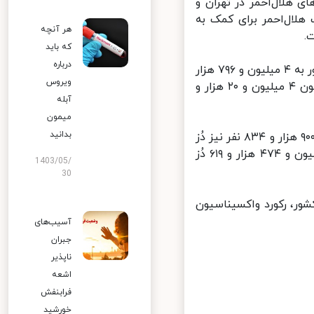
 هلال‌احمر در تهران و
لال‌احمر برای کمک به
هر آنچه
که باید
درباره
به گزارش ایرنا، تا روز گذشته (‌۳ شهریورماه ) مجموع بیماران کووید۱۹ در کشور به ۴ میلیون و ۷۹۶ هزار
ویروس
و ۳۷۷ نفر رسید و مجموع جانباختگان کرونا نیز ۱۰۴ هزار ۲۲ نفر رسید، تاکنون ۴ میلیون و ۲۰ هزار و
آبله
میمون
بدانید
تا کنون ۱۷ میلیون و ۵۷۳ هزار و ۷۸۵ نفر دُز اول واکسن کرونا و ۶ میلیون و ۹۰۰ هزار و ۸۳۴ نفر نیز دُز
دوم را تزریق کرده اند و مجموع واکسن های تزریق شده در کشور به ۲۴ میلیون و ۴۷۴ هزار و ۶۱۹ دُز
1403/05/
30
 ۱۸۵ دز واکسن کرونا در کشور، رکورد واکسیناسیون
آسیب‌های
جبران
ناپذیر
اشعه
فرابنفش
خورشید