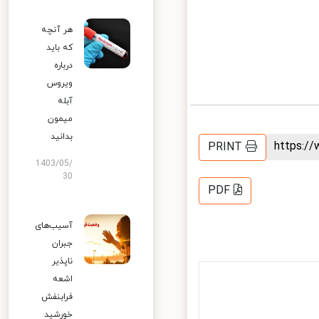
هر آنچه
که باید
درباره
ویروس
آبله
میمون
بدانید
https:
PRINT
1403/05/
30
PDF
آسیب‌های
جبران
ناپذیر
اشعه
فرابنفش
خورشید