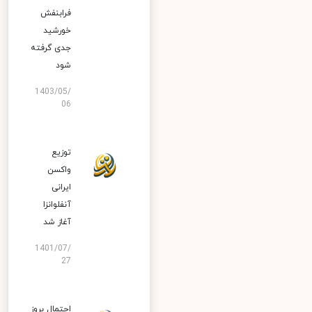
فرابنفش
خورشید
جدی گرفته
شود
1403/05/
06
توزیع
واکسن
ایرانی
آنفلوانزا
آغاز شد
1401/07/
27
احتمال بروز