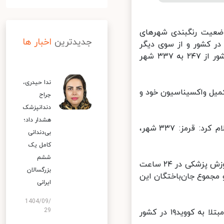
ضعیت رنگبندی شهرهای
جدیدترین
اخبار ها
ر کشور و از سوی دیگر
کاهش رعایت پروتکل های بهداشتی، تعداد شهرهای با وضعیت قرمز در کشور از ۲۴۷ به ۳۳۷ شهر
ندا حیدری،
یل واکسیناسیون خود و
جراح
دندانپزشک
هشدار داد؛
این اطلاعیه آخرین وضعیت رنگبندی شهرستان ها را به این صورت اعلام کرد: قرمز: ۳۳۷ شهر،
بی‌دندانی
کامل یک
ششم
بر اساس اعلام مرکز روابط عمومی و اطلاع‌رسانی وزارت بهداشت، درمان و آموزش پزشکی در ۲۴ ساعت
بزرگسالان
د را از دست دادند و مجموع جان‌باختگان این
ایرانی
1404/09/
29
طبق معیارهای قطعی تشخیصی تا روز گذشته، ۱۹ هزار و ۳۱۷ بیمار جدید مبتلا به کووید۱۹ در کشور