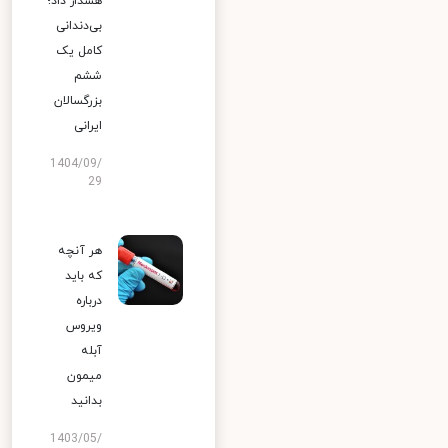
هشدار داد؛
بی‌دندانی
کامل یک
ششم
بزرگسالان
ایرانی
1404/09/
29
هر آنچه
که باید
درباره
ویروس
آبله
میمون
بدانید
1403/05/