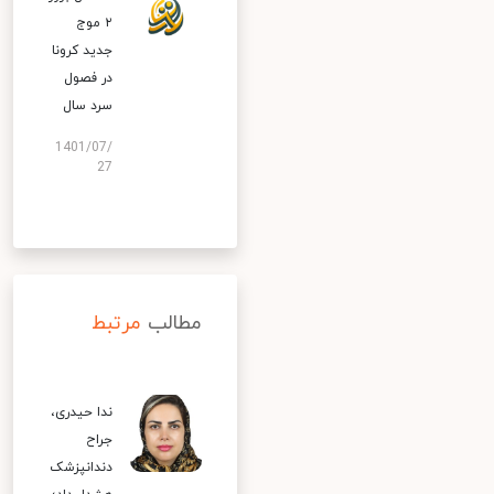
۲ موج
جدید کرونا
در فصول
سرد سال
1401/07/
27
مطالب
مرتبط
ندا حیدری،
جراح
دندانپزشک