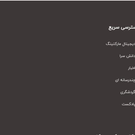
رسی سریع
یتال مارکتینگ
نش سرا
ار
رسانه ای
دشگری
دکست