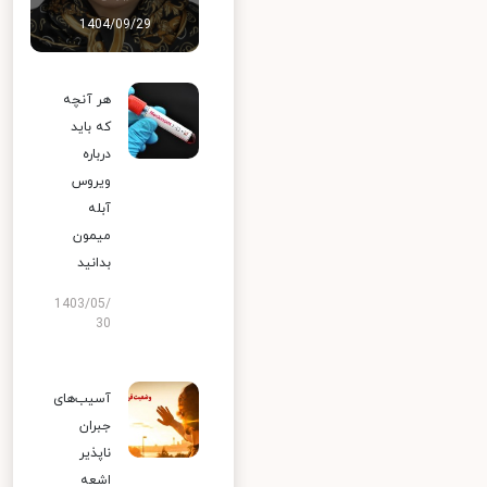
1404/09/29
هر آنچه
که باید
درباره
ویروس
آبله
میمون
بدانید
1403/05/
30
آسیب‌های
جبران
ناپذیر
اشعه