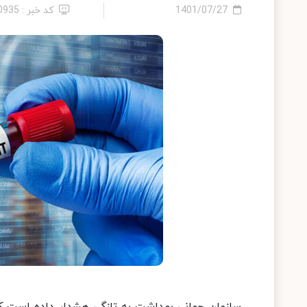
1401/07/27
کد خبر : 10935