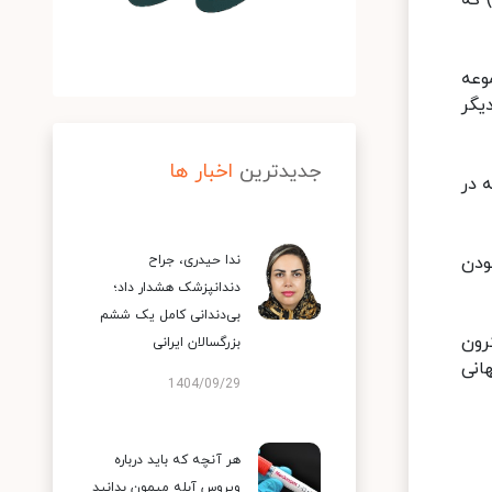
ازمان جهانی بهداشت به تازگی هشدار داده است که موارد ابتلا به زیرسویه ای از امیکرون موسوم به "بی ای.۲" (BA.۲) که
رمجموعه
دیگر
جدیدترین
اخبار ها
ها از جمله در
زا بودن
ندا حیدری، جراح
دندانپزشک هشدار داد؛
بی‌دندانی کامل یک ششم
اُمیکرون
بزرگسالان ایرانی
انی
1404/09/29
هر آنچه که باید درباره
ویروس آبله میمون بدانید