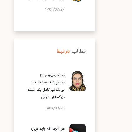
1401/07/27
مطالب
مرتبط
ندا حیدری، جراح
دندانپزشک هشدار داد؛
بی‌دندانی کامل یک ششم
بزرگسالان ایرانی
1404/09/29
هر آنچه که باید درباره