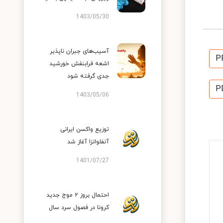
1403/05/30
آسیب‌های جبران ناپذیر
P
اشعه فرابنفش خورشید
جدی گرفته شود
P
1403/05/06
توزیع واکسن ایرانی
آنفلوانزا آغاز شد
1401/07/27
احتمال بروز ۲ موج جدید
کرونا در فصول سرد سال