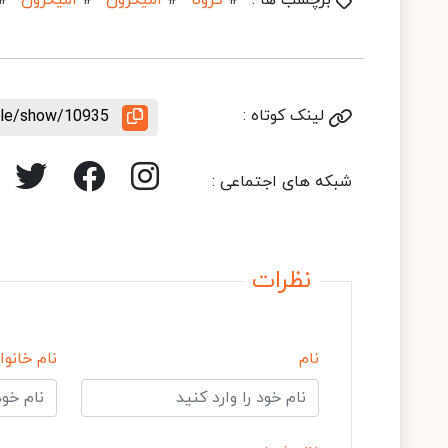
برچسب ها :
#
کرونا
#
اُمیکرون
#
امیکرون
#
لینک کوتاه :
icle/show/10935
شبکه های اجتماعی :
نظرات
نام
نام خانوا