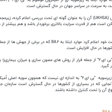
س
زیرسویه "بی ای.۲" که آژانس امنیت بهداشت انگلیس (UKHSA) آن را به عنوان گونه ای تحت بررسی اعلام کرده، زی
های اولیه ممکن است هم از قدرت سرایت بالاتری برخوردار باشد و هم بیشتر از 
سازمان جهانی بهداشت در پست به روز شده در وبسایت خود اعلام کرد: موارد ابتلا به BA.۲ که در برخی از جهش 
بنابر اعلام این سازمان، بررسی ویژگی‌های زیرسویه "بی ای.۲" از جمله فرار از روش های مصون سازی و میزان بیماری‌
 گیرد.
به گزارش ایسنا به نقل از روزنامه ایندیپندنت، شیوع زیرسویه "بی ای.۲" به اندازه ای نیست که همچون سویه اصلی 
از آنجایی که در بسیاری از کشورها در حال گسترش است سازمان جه
ع آن را تحت کنترل داشته باشند.