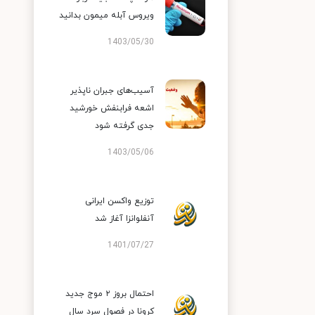
ویروس آبله میمون بدانید
1403/05/30
آسیب‌های جبران ناپذیر
اشعه فرابنفش خورشید
جدی گرفته شود
1403/05/06
توزیع واکسن ایرانی
آنفلوانزا آغاز شد
1401/07/27
احتمال بروز ۲ موج جدید
کرونا در فصول سرد سال