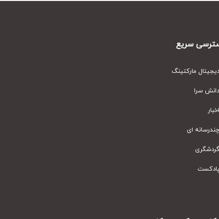
رسی سریع
یتال مارکتینگ
نش سرا
ار
رسانه ای
دشگری
دکست