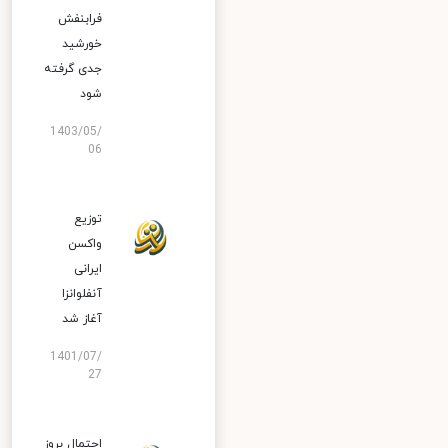
فرابنفش
خورشید
جدی گرفته
شود
1403/05/
06
توزیع
واکسن
ایرانی
آنفلوانزا
آغاز شد
1401/07/
27
احتمال بروز