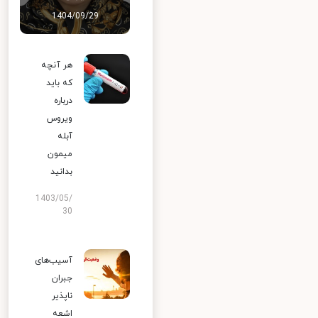
1404/09/29
هر آنچه
که باید
درباره
ویروس
آبله
میمون
بدانید
1403/05/
30
آسیب‌های
جبران
ناپذیر
اشعه