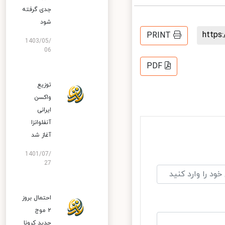
جدی گرفته
شود
http
PRINT
1403/05/
06
PDF
توزیع
واکسن
ایرانی
آنفلوانزا
آغاز شد
1401/07/
27
احتمال بروز
۲ موج
جدید کرونا