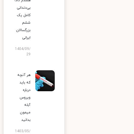
هشدار داد؛
بی‌دندانی
کامل یک
ششم
بزرگسالان
ایرانی
1404/09/
29
هر آنچه
که باید
درباره
ویروس
آبله
میمون
بدانید
1403/05/