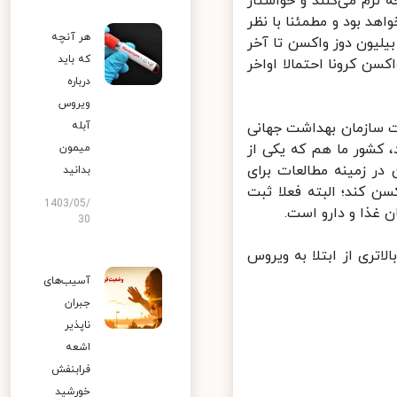
نرم می‌کنند و خواستار
د بود و مطمئنا با نظر
هر آنچه
ه‌ای که در سایت سازمان جهانی بهداشت مشاهده می‌کنم، حدود ۲ بیلیون دوز واکسن تا آخر
که باید
کسن کرونا احتمالا اواخر
درباره
ویروس
ت سازمان بهداشت جهانی
آبله
کشور ما هم که یکی از
میمون
 زمینه مطالعات برای
بدانید
 کند؛ البته فعلا ثبت
1403/05/
غذا و دارو است.
30
تری از ابتلا به ویروس
آسیب‌های
جبران
ناپذیر
اشعه
فرابنفش
خورشید