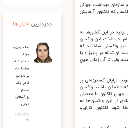
 سازمان بهداشت جهانی
کسن که تاکنون آزمایش
جدیدترین
اخبار ها
لید در این کشورها به
 به ساخت این واکسن
یز واکسنی ساختند که
ندا حیدری،
ن‌شالله در پاییز و یا
جراح
، ولی تا آن زمان هیچ
دندانپزشک
هشدار داد؛
بی‌دندانی
 ترایال گسترده‌ای بر
کامل یک
ه مطمئن باشند واکسن
ششم
جهان تاکنون با معضلی
بزرگسالان
ی از این واکسن‌ها به
ایرانی
شود. تاکنون کارایی،
1404/09/
29