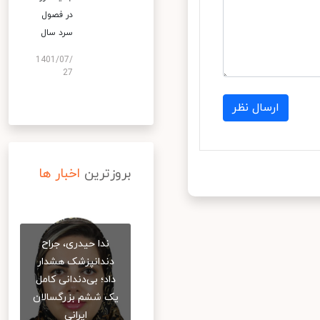
در فصول
سرد سال
1401/07/
27
ارسال نظر
بروزترین
اخبار ها
ندا حیدری، جراح
دندانپزشک هشدار
داد؛ بی‌دندانی کامل
یک ششم بزرگسالان
ایرانی