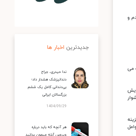
م و
جدیدترین
اخبار ها
 می
ندا حیدری، جراح
دندانپزشک هشدار داد؛
بی‌دندانی کامل یک ششم
ایش
بزرگسالان ایرانی
وار
1404/09/29
ینه
امل
هر آنچه که باید درباره
ویروس آبله میمون بدانید