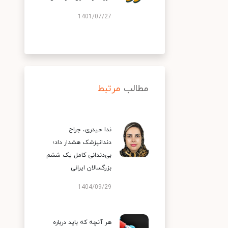
1401/07/27
مطالب
مرتبط
ندا حیدری، جراح
دندانپزشک هشدار داد؛
بی‌دندانی کامل یک ششم
بزرگسالان ایرانی
1404/09/29
هر آنچه که باید درباره