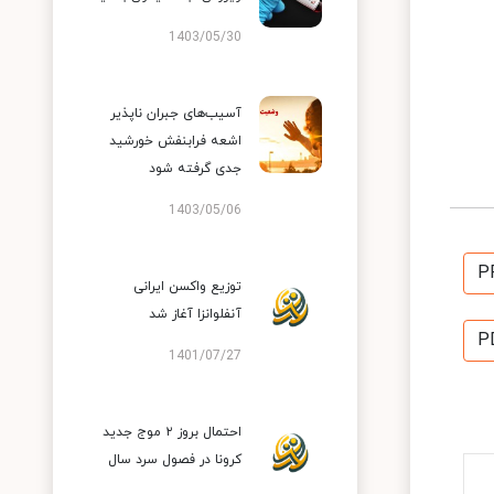
1403/05/30
آسیب‌های جبران ناپذیر
اشعه فرابنفش خورشید
جدی گرفته شود
1403/05/06
P
توزیع واکسن ایرانی
آنفلوانزا آغاز شد
P
1401/07/27
احتمال بروز ۲ موج جدید
کرونا در فصول سرد سال