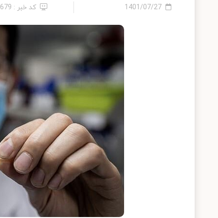
1401/07/27
کد خبر : 1679