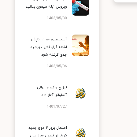
ویروس آبله میمون بدانید
1403/05/30
آسیب‌های جبران ناپذیر
اشعه فرابنفش خورشید
جدی گرفته شود
1403/05/06
توزیع واکسن ایرانی
آنفلوانزا آغاز شد
1401/07/27
احتمال بروز ۲ موج جدید
کرونا در فصول سرد سال